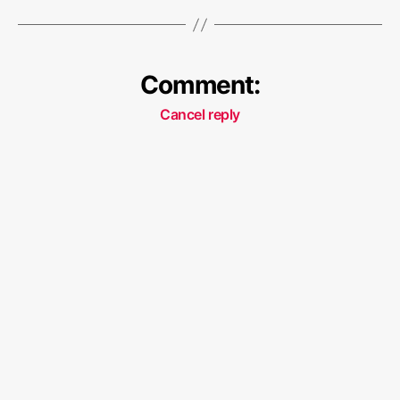
क
था
Comment:
Cancel reply