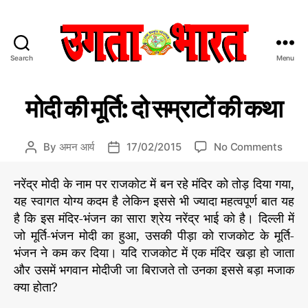
Search
Menu
उ
ग
C
वि
ता
मोदी की मूर्ति: दो सम्राटों की कथा
वि
a
भा
धा
t
र
e
त
o
By
अमन आर्य
17/02/2015
No Comments
P
P
g
:
n
o
o
o
हिं
मो
s
s
नरेंद्र मोदी के नाम पर राजकोट में बन रहे मंदिर को तोड़ दिया गया,
r
दी
दी
t
t
यह स्वागत योग्य कदम है लेकिन इससे भी ज्यादा महत्वपूर्ण बात यह
i
स
की
a
d
है कि इस मंदिर-भंजन का सारा श्रेय नरेंद्र भाई को है। दिल्ली में
e
मा
मू
u
a
s
जो मूर्ति-भंजन मोदी का हुआ, उसकी पीड़ा को राजकोट के मूर्ति-
चा
र्ति
t
t
र
भंजन ने कम कर दिया। यदि राजकोट में एक मंदिर खड़ा हो जाता
:
h
e
प
दो
और उसमें भगवान मोदीजी जा बिराजते तो उनका इससे बड़ा मजाक
o
त्र
स
r
क्या होता?
म्रा