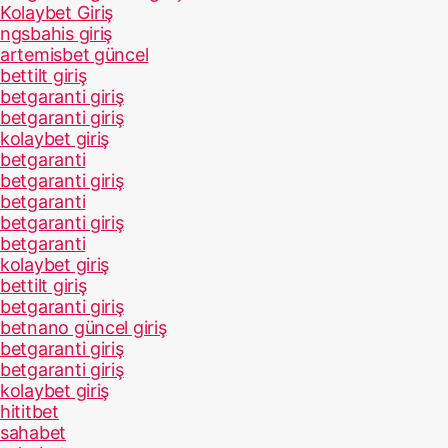
Kolaybet Giriş
ngsbahis giriş
artemisbet güncel
bettilt giriş
betgaranti giriş
betgaranti giriş
kolaybet giriş
betgaranti
betgaranti giriş
betgaranti
betgaranti giriş
betgaranti
kolaybet giriş
bettilt giriş
betgaranti giriş
betnano güncel giriş
betgaranti giriş
betgaranti giriş
kolaybet giriş
hititbet
sahabet