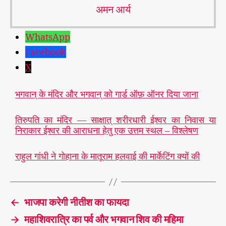
अमन आर्य
WhatsApp
Facebook
X
भगवान् के मंदिर और भगवान् को गार्ड ऑफ़ ऑनर दिया जाना
तिरुपति का मंदिर — साक्षात् शरीरधारी ईश्वर का निवास या
मो
निराकार ईश्वर की आराधना हेतु एक उत्तम स्थल – विश्लेषण
दी
की
मू
राहुल गांधी ने गोहाना के मातूराम हलवाई की मार्केटिंग क्यों की
र्ति:
दो
T
स
a
म्रा
←
भाजपा करेगी नीतीश का फायदा
g
टों
s
→
महाशिवरात्रि का पर्व और भगवान शिव की महिमा
की