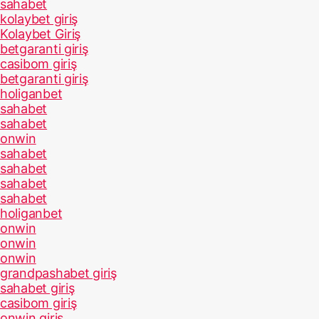
sahabet
kolaybet giriş
Kolaybet Giriş
betgaranti giriş
casibom giriş
betgaranti giriş
holiganbet
sahabet
sahabet
onwin
sahabet
sahabet
sahabet
sahabet
holiganbet
onwin
onwin
onwin
grandpashabet giriş
sahabet giriş
casibom giriş
onwin giriş