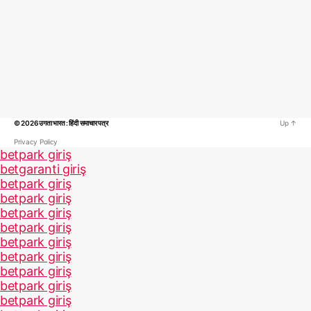
© 2026
उगता भारत : हिंदी समाचार पत्र
Up
↑
Privacy Policy
betpark giriş
betgaranti giriş
betpark giriş
betpark giriş
betpark giriş
betpark giriş
betpark giriş
betpark giriş
betpark giriş
betpark giriş
betpark giriş