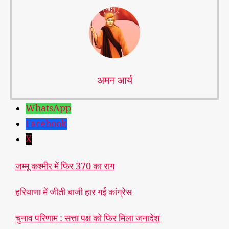
ज
म्मू
अमन आर्य
-
क
श्मी
WhatsApp
र :
Facebook
यह
तो
X
हो
ना
जम्मू कश्मीर में फिर 370 का राग
ही
था,
हरियाणा में जीती बाजी हार गई कांग्रेस
यह
गठ
बंध
चुनाव परिणाम : सत्ता पक्ष को फिर मिला जनादेश
न