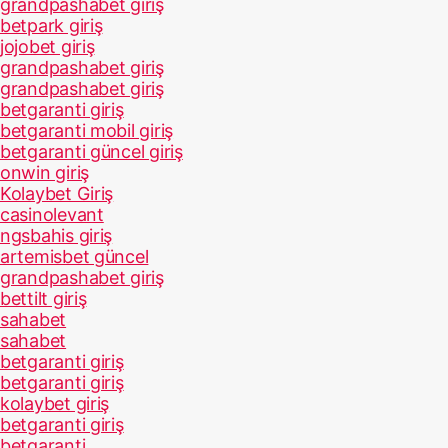
grandpashabet giriş
betpark giriş
jojobet giriş
grandpashabet giriş
grandpashabet giriş
betgaranti giriş
betgaranti mobil giriş
betgaranti güncel giriş
onwin giriş
Kolaybet Giriş
casinolevant
ngsbahis giriş
artemisbet güncel
grandpashabet giriş
bettilt giriş
sahabet
sahabet
betgaranti giriş
betgaranti giriş
kolaybet giriş
betgaranti giriş
betgaranti