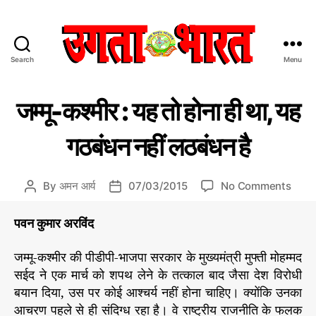
Search
Menu
उ
ग
C
वि
ता
जम्मू-कश्मीर : यह तो होना ही था, यह
वि
a
भा
धा
t
र
गठबंधन नहीं लठबंधन है
e
त
g
:
o
हिं
o
By
अमन आर्य
07/03/2015
No Comments
P
P
r
दी
n
o
o
i
स
ज
s
s
पवन कुमार अरविंद
e
मा
म्मू
t
t
s
चा
-
a
d
जम्मू-कश्मीर की पीडीपी-भाजपा सरकार के मुख्यमंत्री मुफ्ती मोहम्मद
र
क
u
a
प
सईद ने एक मार्च को शपथ लेने के तत्काल बाद जैसा देश विरोधी
श्मी
t
t
त्र
बयान दिया, उस पर कोई आश्चर्य नहीं होना चाहिए। क्योंकि उनका
र
h
e
आचरण पहले से ही संदिग्ध रहा है। वे राष्ट्रीय राजनीति के फलक
:
o