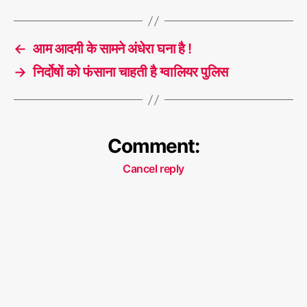
न
T
हीं
a
ल
←
आम आदमी के सामने अंधेरा घना है !
g
ठबं
s
→
निर्दोषों को फंसाना चाहती है ग्‍वालियर पुलिस
ध
न
है
,
यह
गठ
Comment:
बंध
न
Cancel reply
न
हीं
ल
ठबं
ध
न
है