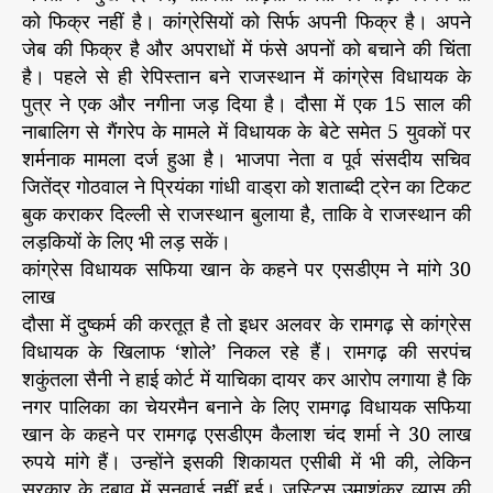
की
को फिक्र नहीं है। कांग्रेसियों को सिर्फ अपनी फिक्र है। अपने
ल
जेब की फिक्र है और अपराधों में फंसे अपनों को बचाने की चिंता
ड़
है। पहले से ही रेपिस्तान बने राजस्थान में कांग्रेस विधायक के
कि
पुत्र ने एक और नगीना जड़ दिया है। दौसा में एक 15 साल की
यों
नाबालिग से गैंगरेप के मामले में विधायक के बेटे समेत 5 युवकों पर
की
शर्मनाक मामला दर्ज हुआ है। भाजपा नेता व पूर्व संसदीय सचिव
हा
ल
जितेंद्र गोठवाल ने प्रियंका गांधी वाड्रा को शताब्दी ट्रेन का टिकट
त
बुक कराकर दिल्ली से राजस्थान बुलाया है, ताकि वे राजस्थान की
प
लड़कियों के लिए भी लड़ सकें।
र
कांग्रेस विधायक सफिया खान के कहने पर एसडीएम ने मांगे 30
मौ
लाख
न
दौसा में दुष्कर्म की करतूत है तो इधर अलवर के रामगढ़ से कांग्रेस
क्यों
विधायक के खिलाफ ‘शोले’ निकल रहे हैं। रामगढ़ की सरपंच
?
शकुंतला सैनी ने हाई कोर्ट में याचिका दायर कर आरोप लगाया है कि
नगर पालिका का चेयरमैन बनाने के लिए रामगढ़ विधायक सफिया
खान के कहने पर रामगढ़ एसडीएम कैलाश चंद शर्मा ने 30 लाख
रुपये मांगे हैं। उन्होंने इसकी शिकायत एसीबी में भी की, लेकिन
सरकार के दबाव में सुनवाई नहीं हुई। जस्टिस उमाशंकर व्यास की