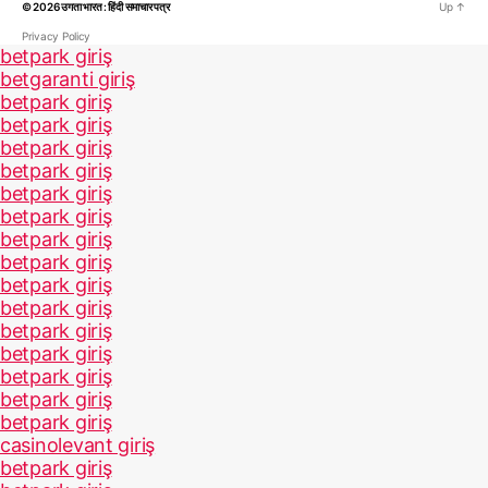
© 2026
उगता भारत : हिंदी समाचार पत्र
Up
↑
Privacy Policy
betpark giriş
betgaranti giriş
betpark giriş
betpark giriş
betpark giriş
betpark giriş
betpark giriş
betpark giriş
betpark giriş
betpark giriş
betpark giriş
betpark giriş
betpark giriş
betpark giriş
betpark giriş
betpark giriş
betpark giriş
casinolevant giriş
betpark giriş