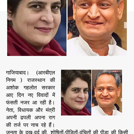
ल
h
e
ड़
o
स
r
क
ती
हूं
’
-
क
ह
ने
गाजियाबाद। (आरबीएल
वा
निगम ) राजस्थान की
ली
अशोक गहलोत सरकार
प्रि
आए दिन नए विवादों में
यं
फंसती नजर आ रही है।
का
नेता, विधायक और मंत्री
रा
अपनी ढपली अपना राग
ज
की तर्ज पर नाच रहे हैं।
स्था
न
जनता के दुख-दर्द की, शोषितों-पीड़ितों-वंचितों की पीड़ा की किसी