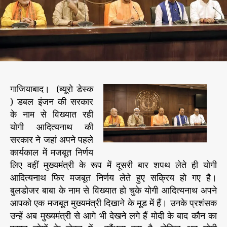
र
r
बा
बा
’
ने
प
द
भा
गाजियाबाद। (ब्यूरो डेस्क
र
) डबल इंजन की सरकार
सं
भा
के नाम से विख्यात रही
ल
योगी आदित्यनाथ की
ते
सरकार ने जहां अपने पहले
ही
कार्यकाल में मजबूत निर्णय
लि
लिए वहीं मुख्यमंत्री के रूप में दूसरी बार शपथ लेते ही योगी
ए
आदित्यनाथ फिर मजबूत निर्णय लेते हुए सक्रिय हो गए है।
ज
बुलडोजर बाबा के नाम से विख्यात हो चुके योगी आदित्यनाथ अपने
न
हि
आपको एक मजबूत मुख्यमंत्री दिखाने के मूड में हैं। उनके प्रशंसक
त
उन्हें अब मुख्यमंत्री से आगे भी देखने लगे हैं मोदी के बाद कौन का
का