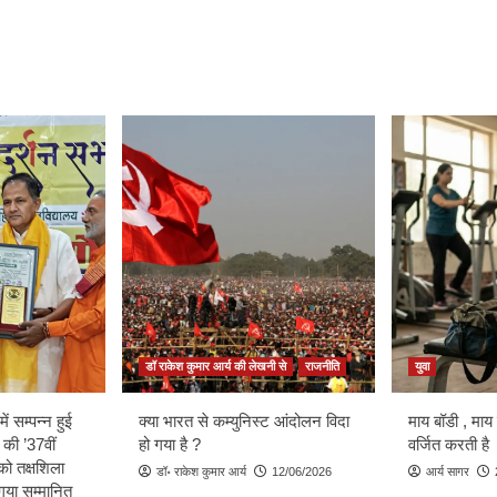
डॉ राकेश कुमार आर्य की लेखनी से
राजनीति
युवा
ें सम्पन्न हुई
क्या भारत से कम्युनिस्ट आंदोलन विदा
माय बॉडी , माय
 की ’37वीं
हो गया है ?
वर्जित करती है
को तक्षशिला
डॉ॰ राकेश कुमार आर्य
12/06/2026
आर्य सागर
ा गया सम्मानित