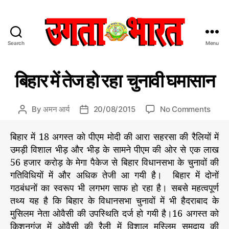
Search
Menu
उ
ग
C
रा
ता
बिहार में तेज हो रहा चुनावी घमासान
ज
a
भा
नी
t
र
ति
e
त
o
By
अमन आर्य
20/08/2015
No Comments
P
P
g
:
n
o
o
o
हिं
बि
s
s
बिहार में 18 अगस्त को पीएम मोदी की आरा सहरसा की रैलियों में
r
दी
हा
t
t
उमड़ी विशाल भीड़ और भीड़ के सामने पीएम की ओर से एक लाख
i
स
र
a
d
56 हजार करोड़ के मेगा पैकेज से बिहार विधानसभा के चुनावों की
e
मा
में
u
a
s
गतिविधियों में और अधिक तेजी आ गयी है। बिहार में दोनों
चा
ते
t
t
र
गठबंधनों का स्वरूप भी लगभग साफ हो रहा है। सबसे महत्वपूर्ण
ज
h
e
प
हो
तथ्य यह है कि बिहार के विधानसभा चुनावों में भी हैदराबाद के
o
त्र
र
r
मुसिलम नेता ओवैसी की उपस्थिति दर्ज हो गयी है।16 अगस्त को
हा
किशनगंज में ओवैसी की रैली में विशाल मुस्लिम समुदाय की