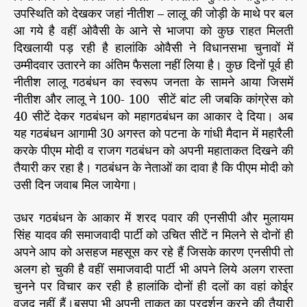
उपस्थिति को देखकर जहां नीतीश – लालू की जोड़ी के माथे पर बल
चु
आ गये है वहीं ओवैसी के आने से भाजपा को कुछ राहत मिलती
ना
दिखलायी पड़ रही है हालांकि ओवैसी ने विधानसभा चुनावों में
वी
उम्मीदवार उतारने का अंतिम फैसला नहीं लिया है। कुछ दिनों पूर्व ही
घ
नीतीश लालू गठबंधन का स्वरूप जनता के सामने आया जिसमें
मा
सा
नीतीश और लालू ने 100- 100 सीटें बांट ली जबकि कांग्रेस को
न
40 सीटें देकर गठबंधन को महागठबंधन का आकार दे दिया। अब
यह गठबंधन आगामी 30 अगस्त को पटना के गांधी मैदान में महारैली
करके पीएम मोदी व राजग गठबंधन को अपनी महाताकत दिखने की
तैयारी कर रहा है। गठबंधन के नेताओं का दावा है कि पीएम मोदी को
उसी दिन जवाब मिल जायेगा।
उधर गठबंधन के आकार में शरद पवार की एनसीपी और मुलायम
सिंह यादव की समाजवादी पार्टी को उचित सीटें न मिलने से दोनों ही
अपने आप को असहज महसूस कर रहे हैं जिसके कारण एनसीपी तो
अलग हो चुकी है वहीं समाजवादी पार्टी भी अपने लिये अलग रास्ता
चुनने पर विचार कर रही है हालांकि दोनों ही दलों का वहां कोई्र
वजूद नहीं हैं।बसपा भी अपनी ताकत का प्रदर्शन करने की तैयारी