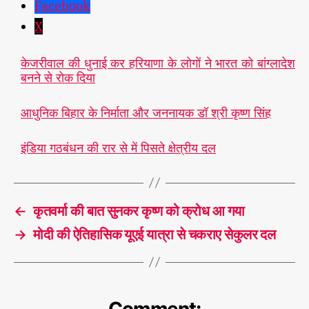
Facebook
X
केजरीवाल की धुनाई कर हरियाणा के लोगों ने भारत को बांग्लादेश
बनने से रोक दिया
आधुनिक बिहार के निर्माता और जननायक डॉ श्री कृष्ण सिंह
घ
मा
सा
इंडिया गठबंधन की रार से में पिसते क्षेत्रीय दल
न
,
चु
T
ना
a
व
,
←
कृतवर्मा की बात सुनकर कृष्ण को क्रोध आ गया
g
बि
s
→
मोदी की ऐतिहासिक यूएई यात्रा से चकराए सेकुलर दल
हा
र
Comment: