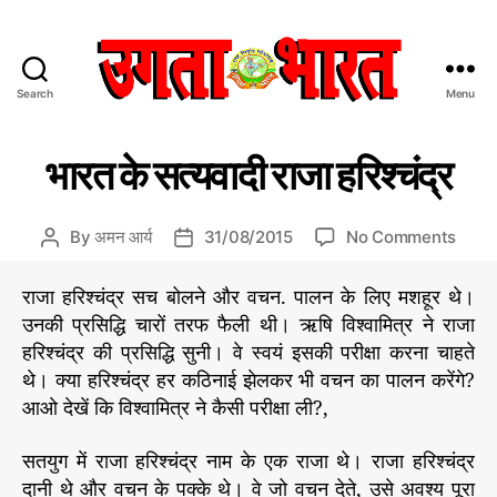
Search
Menu
उ
ग
C
आ
ता
भारत के सत्यवादी राजा हरिश्चंद्र
ओ
a
भा
कु
t
र
छ
e
त
जा
o
By
अमन आर्य
31/08/2015
No Comments
P
P
ने
g
:
n
o
o
o
हिं
भा
s
s
राजा हरिश्चंद्र सच बोलने और वचन. पालन के लिए मशहूर थे।
r
दी
र
t
t
उनकी प्रसिद्धि चारों तरफ फैली थी। ऋषि विश्वामित्र ने राजा
i
स
त
a
d
हरिश्चंद्र की प्रसिद्धि सुनी। वे स्वयं इसकी परीक्षा करना चाहते
e
मा
के
u
a
s
थे। क्या हरिश्चंद्र हर कठिनाई झेलकर भी वचन का पालन करेंगे?
चा
स
t
t
र
आओ देखें कि विश्वामित्र ने कैसी परीक्षा ली?,
त्य
h
e
प
वा
o
त्र
दी
सतयुग में राजा हरिश्चंद्र नाम के एक राजा थे। राजा हरिश्चंद्र
r
रा
दानी थे और वचन के पक्के थे। वे जो वचन देते, उसे अवश्य पूरा