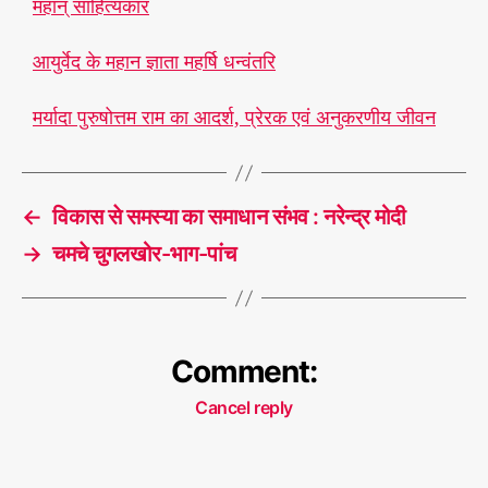
महान् साहित्यकार
आयुर्वेद के महान ज्ञाता महर्षि धन्वंतरि
#
भा
रत
मर्यादा पुरुषोत्तम राम का आदर्श, प्रेरक एवं अनुकरणीय जीवन
,
रा
T
जा
a
ह
←
विकास से समस्या का समाधान संभव : नरेन्द्र मोदी
g
रि
s
→
चमचे चुगलखोर-भाग-पांच
श्चं
द्र
Comment:
Cancel reply