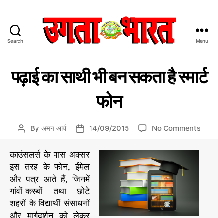
Search
Menu
उ
ग
C
प्र
ता
पढ़ाई का साथी भी बन सकता है स्मार्ट
मु
a
भा
ख
t
र
स
फोन
e
त
मा
चा
g
:
र/
o
हिं
सं
o
By
अमन आर्य
14/09/2015
No Comments
P
P
r
दी
पा
n
o
o
द
i
स
प
s
s
की
काउंसलर्स के पास अक्सर
e
मा
ढ़ा
य
t
t
s
इस तरह के फोन, ईमेल
चा
ई
a
d
र
और पत्र आते हैं, जिनमें
का
u
a
प
गांवों-कस्बों तथा छोटे
सा
t
t
त्र
शहरों के विद्यार्थी संसाधनों
थी
h
e
भी
और मार्गदर्शन को लेकर
o