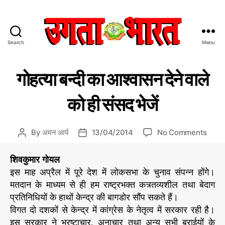
Search
Menu
उ
ग
C
रा
ता
गोहत्या बन्दी का आश्वासन देने वाले
ज
a
भा
नी
t
र
ति
को ही संसद भेजें
e
त
g
:
o
हिं
o
By
अमन आर्य
13/04/2014
No Comments
P
P
r
दी
n
o
o
i
स
गो
s
s
शिवकुमार गोयल
e
मा
ह
t
t
s
इस माह अप्रैल में पूरे देश में लोकसभा के चुनाव संपन्न होंगे।
चा
त्या
a
d
र
मतदान के माध्यम से ही हम राष्ट्रभक्त कत्र्तव्यशील तथा बेदाग
ब
u
a
प
प्रतिनिधियों के हाथों केन्द्र की बागडोर सौंप सकते हैं।
न्दी
t
t
त्र
विगत दो दशकों से केन्द्र में कांग्रेस के नेतृत्व में सरकार रही है।
का
h
e
आ
इस सरकार ने भ्रष्टाचार, अनाचार तथा अन्य सभी बुराईयों के
o