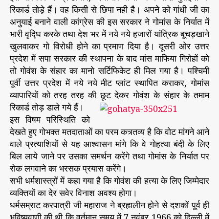
श्वा
r
रिकार्ड तोड़े हैं। वह किसी से छिपा नही है। अपने को गांधी जी का
स
अनुयाई बनाने वाली कांग्रेस की इस सरकार ने गोमांस के निर्यात में
न
भारी वृद्घि करके तथा देश भर में नये नये हजारों यांत्रिक बूचड़खाने
दे
खुलवाकर गो विरोधी होने का प्रमाण दिया है। दूसरी ओर उत्तर
ने
प्रदेश में सपा सरकार की स्थापना के बाद मांस माफिया गिरोहों को
वा
तो गोवंश के संहार का मानो सर्टिफिकेट ही मिल गया है। पश्चिमी
ले
पूर्वी उत्तर प्रदेश में नये नये मीट प्लांट स्थापित कराकर, गोमांस
को
ही
व्यापारियों को तरह तरह की छूट देकर गोवंश के संहार के तमाम
सं
रिकार्ड तोड़ डाले गये हैं।
स
इस विषम परिस्थिति को
द
देखते हुए गोभक्त मतदाताओं का परम कत्र्तव्य है कि वोट मांगने आने
भे
वाले प्रत्याशियों से यह आश्वासन मांगे कि वे गोहत्या बंदी के लिए
जें
बिल लाये जाने पर उसका समर्थन करेंगे तथा गोमांस के निर्यात पर
रोक लगवाने का भरसक प्रयास करेंगे।
सभी धर्मशास्त्रों में कहा गया है कि गोवंश की हत्या के लिए जिम्मेदार
व्यक्तियों का देर सवेर विनाश अवश्य होगा।
धर्मसम्राट करपात्री जी महाराज ने ब्रह्मलीन होने से दशकों पूर्व ही
भविष्यवाणी की थी कि वर्तमान समय में 7 नवंबर 1966 को दिल्ली में