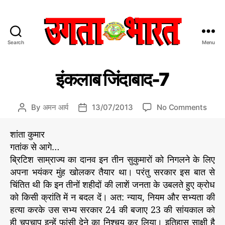
Search
Menu
उ
ग
C
प्र
ता
इंकलाब जिंदाबाद-7
मु
a
भा
ख
t
र
स
e
त
मा
o
By
अमन आर्य
13/07/2013
No Comments
P
P
चा
g
:
n
o
o
र/
o
हिं
इं
s
s
सं
शांता कुमार
r
दी
पा
क
t
t
गतांक से आगे…
द
i
स
ला
a
d
की
ब्रिटिश साम्राज्य का दानव इन तीन सुकुमारों को निगलने के लिए
e
मा
ब
u
a
य
s
अपना भयंकर मुंह खोलकर तैयार था। परंतु सरकार इस बात से
चा
जिं
t
t
र
चिंतित थी कि इन तीनों शहीदों की लाशें जनता के उबलते हुए क्रोध
दा
h
e
प
बा
को किसी क्रांति में न बदल दें। अत: न्याय, नियम और सभ्यता की
o
त्र
द
r
हत्या करके उस सभ्य सरकार 24 की बजाए 23 की सांयकाल को
-
ही चुपचाप इन्हें फांसी देने का निश्चय कर लिया। इतिहास साक्षी है