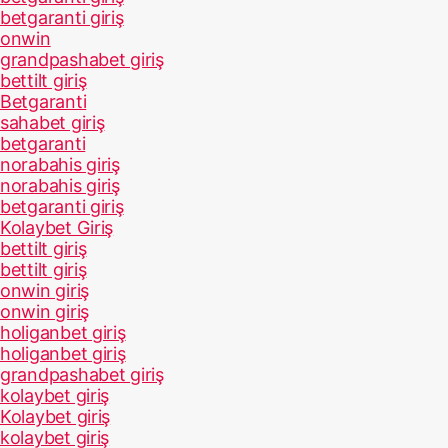
betgaranti giriş
onwin
grandpashabet giriş
bettilt giriş
Betgaranti
sahabet giriş
betgaranti
norabahis giriş
norabahis giriş
betgaranti giriş
Kolaybet Giriş
bettilt giriş
bettilt giriş
onwin giriş
onwin giriş
holiganbet giriş
holiganbet giriş
grandpashabet giriş
kolaybet giriş
Kolaybet giriş
kolaybet giriş