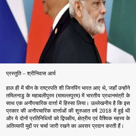
बं
r
ध
-
चु
नौ
ति
याँ
औ
र
उ
भ
प्रस्तुति – श्रीनिवास आर्य
र
ते
हाल ही में चीन के राष्ट्रपति शी जिनपिंग भारत आए थे, जहाँ उन्होंने
मु
तमिलनाडु के महाबलीपुरम (मामल्लपुरम) में भारतीय प्रधानमंत्री के
द्दे
साथ एक अनौपचारिक वार्त्ता में हिस्सा लिया। उल्लेखनीय है कि इस
प्रकार की अनौपचारिक वार्त्ताओं की शुरुआत वर्ष 2018 में हुई थी
और ये दोनों प्रतिनिधियों को द्विपक्षीय, क्षेत्रीय एवं वैश्विक महत्त्व के
अतिव्यापी मुद्दों पर चर्चा जारी रखने का अवसर प्रदान करती हैं।