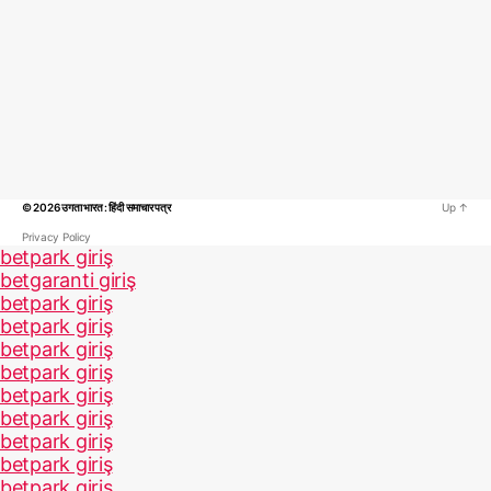
© 2026
उगता भारत : हिंदी समाचार पत्र
Up
↑
Privacy Policy
betpark giriş
betgaranti giriş
betpark giriş
betpark giriş
betpark giriş
betpark giriş
betpark giriş
betpark giriş
betpark giriş
betpark giriş
betpark giriş