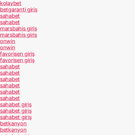
kolaybet
betgaranti giriş
sahabet
sahabet
marsbahis giriş
marsbahis giriş
onwin
onwin
favorisen giriş
favorisen giriş
sahabet
sahabet
sahabet
sahabet
sahabet
sahabet
sahabet giriş
sahabet giriş
sahabet giriş
betkanyon
betkanyon