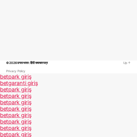
© 2026
उगता भारत : हिंदी समाचार पत्र
Up
↑
Privacy Policy
betpark giriş
betgaranti giriş
betpark giriş
betpark giriş
betpark giriş
betpark giriş
betpark giriş
betpark giriş
betpark giriş
betpark giriş