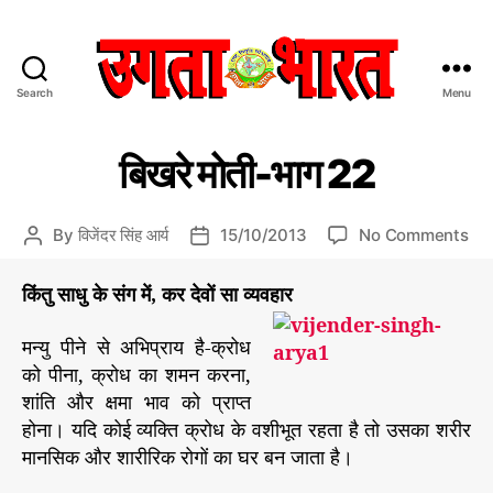
Search
Menu
उ
ग
C
बि
ता
बिखरे मोती-भाग 22
ख
a
भा
रे
t
र
मो
e
त
ती
o
By
विजेंदर सिंह आर्य
15/10/2013
No Comments
P
P
g
:
n
o
o
o
हिं
बि
s
s
किंतु साधु के संग में, कर देवों सा व्यवहार
r
दी
ख
t
t
i
स
रे
a
d
मन्यु पीने से अभिप्राय है-क्रोध
e
मा
मो
u
a
को पीना, क्रोध का शमन करना,
s
चा
ती
t
t
शांति और क्षमा भाव को प्राप्त
र
-
h
e
प
होना। यदि कोई व्यक्ति क्रोध के वशीभूत रहता है तो उसका शरीर
भा
o
त्र
ग
मानसिक और शारीरिक रोगों का घर बन जाता है।
r
2