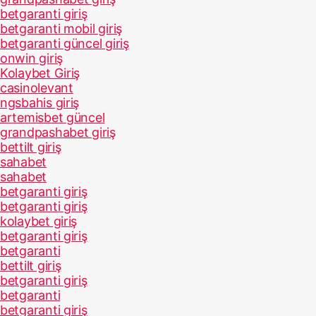
betgaranti giriş
betgaranti mobil giriş
betgaranti güncel giriş
onwin giriş
Kolaybet Giriş
casinolevant
ngsbahis giriş
artemisbet güncel
grandpashabet giriş
bettilt giriş
sahabet
sahabet
betgaranti giriş
betgaranti giriş
kolaybet giriş
betgaranti giriş
betgaranti
bettilt giriş
betgaranti giriş
betgaranti
betgaranti giriş