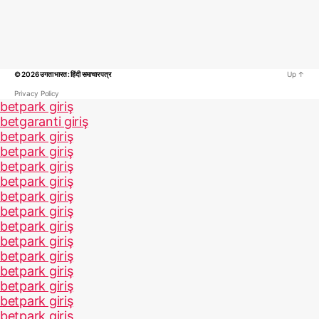
© 2026
उगता भारत : हिंदी समाचार पत्र
Up
↑
Privacy Policy
betpark giriş
betgaranti giriş
betpark giriş
betpark giriş
betpark giriş
betpark giriş
betpark giriş
betpark giriş
betpark giriş
betpark giriş
betpark giriş
betpark giriş
betpark giriş
betpark giriş
betpark giriş