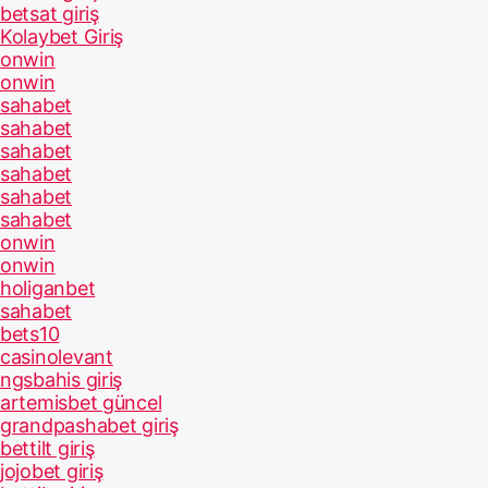
betsat giriş
Kolaybet Giriş
onwin
onwin
sahabet
sahabet
sahabet
sahabet
sahabet
sahabet
onwin
onwin
holiganbet
sahabet
bets10
casinolevant
ngsbahis giriş
artemisbet güncel
grandpashabet giriş
bettilt giriş
jojobet giriş