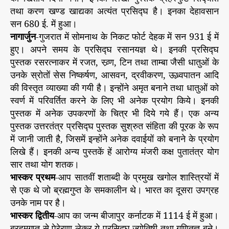
तथा करण खण्ड खाद्यका अत्यंत प्रसिद्घ है। इनका देहावसान
सन 680 ई. में हुआ।
नागार्जुन
-गुजरात में सोमनाथ के निकट फोर्ट देहक में सन 931 ई में
हुए। अपने समय के प्रसिद्घ रसानयज्ञ थे। इनकी प्रसिद्घ
पुस्तक रसरत्नाकर में रजत, स्व्र्ण, टिन तथा ताम्बा जैसी धातुओं के
उनके स्रोतों सेस निष्कर्षण, आसवन, द्रवीकरण, ऊध्र्वपातन आदि
की विस्तृत व्याख्या की गयी है। इन्होंने अमृत बनाने तथा धातुओं को
स्वर्ण में परिवर्तित करने के लिए भी अनेक प्रयोग किये। इनकी
पुस्तक में अनेक उपकरणों के चित्र भी दिये गये हैं। एक अन्य
पुस्तक उत्तरतंत्र प्रसिद्घ पुस्तक सुश्रुत संहिता की पूरक के रूप
में जानी जाती है, जिसमें इन्होंने अनेक दवाईयों को बनाने के प्रयोग
लिखे हैं। इनकी अन्य पुस्तकें हें आरोग्य मंजरी कक्ष पुतातंत्र योग
सार तथा योग शतक।
भास्कर
प्रथम
-आप सातवीं शताब्दी के प्रमुख खगोल शास्त्रियों में
से एक थे जो ब्रह्मगुप्त के समकालीन थे। भारत का दूसरा उपग्रह
उनके नाम पर है।
भास्कर द्वितीय
-आप का जन्म बीजापुर कर्नाटक में 1114 ई में हुआ।
ब्रहमगुप्त से पे्रेरणा लेकर ये प्रसिद्घ ज्योतिषी तथा गणितज्ञ बने।