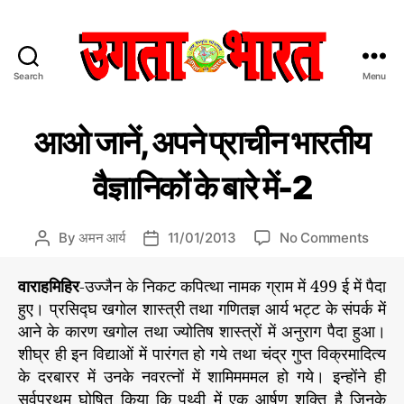
Search
Menu
उ
ग
C
आ
ता
आओ जानें, अपने प्राचीन भारतीय
ओ
a
भा
कु
t
र
छ
वैज्ञानिकों के बारे में-2
e
त
जा
ने
g
:
o
हिं
o
By
अमन आर्य
11/01/2013
No Comments
P
P
r
दी
n
o
o
i
स
आ
s
s
वाराहमिहिर
-उज्जैन के निकट कपित्था नामक ग्राम में 499 ई में पैदा
e
मा
ओ
t
t
s
हुए। प्रसिद्घ खगोल शास्त्री तथा गणितज्ञ आर्य भट्ट के संपर्क में
चा
जा
a
d
र
आने के कारण खगोल तथा ज्योतिष शास्त्रों में अनुराग पैदा हुआ।
नें
u
a
प
शीघ्र ही इन विद्याओं में पारंगत हो गये तथा चंद्र गुप्त विक्रमादित्य
,
t
t
त्र
के दरबारर में उनके नवरत्नों में शामिमममल हो गये। इन्होंने ही
अ
h
e
प
सर्वप्रथम घोषित किया कि पृथ्वी में एक आर्षण शक्ति है जिनके
o