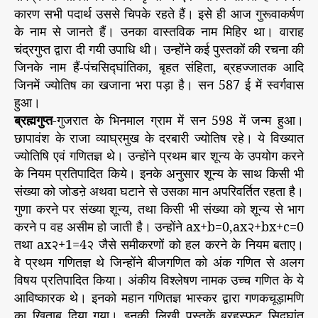
ने
r
कारण सभी पदार्थ उससे चिपके रहते हैं। इसे ही आज गुरूवाकर्षण
प्रा
के नाम से जानते हैं। उनका वास्तविक नाम मिहिर था। वाराह
ची
चंद्रगुप्त द्वारा दी गयी उपाधि थी। उन्होंने कई पुस्तकों की रचना की
न
जिनके नाम हैं-पंचसिद्घांतिका, बृहत संहिता, ब्रहज्जातक आदि
भा
जिनमें ज्योतिष का खजाना भरा पड़ा है। सन 587 ई में स्वर्गवास
र
हुआ।
ती
ब्रह्मगुप्त
-गुजरात के भिनमाल ग्राम में सन 598 में जन्म हुआ।
य
वै
छापावंश के राजा व्याघ्रमुख के दरबारी ज्योतिष रहे। ये विख्यात
ज्ञा
ज्योतिषि एवं गणितज्ञ थे। उन्होंने प्रथम बार शून्य के उपयोग करने
नि
के नियम प्रतिपादित किये। इनके अनुसार शून्य के साथ किसी भी
कों
संख्या को जोडऩे अथवा घटाने से उसका मान अपरिवर्तित रहता है।
के
गुणा करने पर संख्या शून्य, तथा किसी भी संख्या को शून्य से भाग
बा
करने प वह असीम हो जाती है। उन्होंने ax+b=0,ax२+bx+c=0
रे
तथा ax२+1=4२ जैसे समीकरणों को हल करने के नियम बताए।
में
-
वे प्रथम गणितज्ञ थे जिन्होंने बीजगणित को अंक गणित से अलग
2
विषय प्रतिपादित किया। अंकीय विश्लेषण नामक उच्च गणित के ये
आविष्कारक थे। इनको महान गणितज्ञ भास्कर द्वारा गणकचूड़ामणि
का खिताब दिया गया। इनकी लिखी पुस्तकें ब्रहस्फुट सिद्घांत