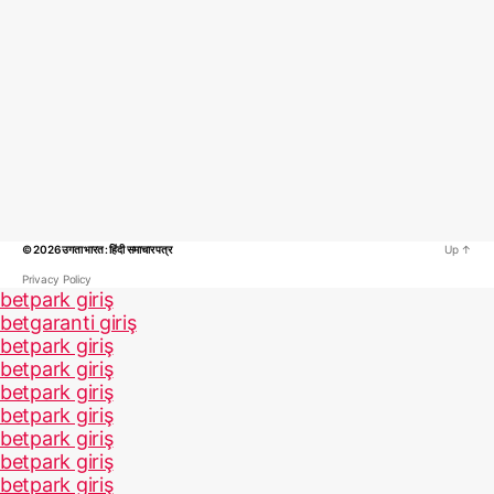
© 2026
उगता भारत : हिंदी समाचार पत्र
Up
↑
Privacy Policy
betpark giriş
betgaranti giriş
betpark giriş
betpark giriş
betpark giriş
betpark giriş
betpark giriş
betpark giriş
betpark giriş