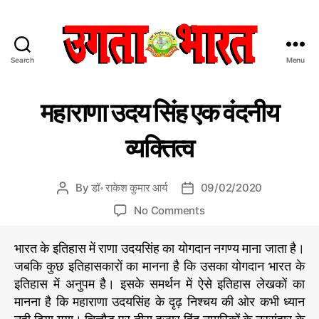
Search
Menu
उ
ग
C
इ
ता
महाराणा उदय सिंह एक वंदनीय
ति
a
भा
हा
t
र
स
व्यक्तित्व
e
त
के
प
g
:
न्नों
o
हिं
से
By
डॉ॰ राकेश कुमार आर्य
09/02/2020
P
P
r
दी
o
o
o
i
No Comments
स
s
s
n
e
मा
t
t
म
s
चा
भारत के इतिहास में राणा उदयसिंह का योगदान नगण्य माना जाता है।
a
d
हा
र
जबकि कुछ इतिहासकारों का मानना है कि उसका योगदान भारत के
u
a
रा
प
t
t
इतिहास में अनुपम है। इसके समर्थन में ऐसे इतिहास लेखकों का
णा
त्र
h
e
मानना है कि महाराणा उदयसिंह के दृढ़ निश्चय की ओर कभी ध्यान
उ
o