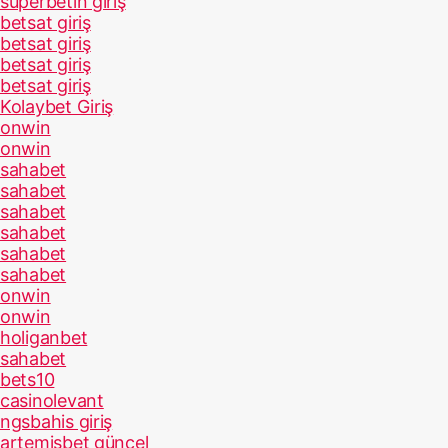
superbetin giriş
betsat giriş
betsat giriş
betsat giriş
betsat giriş
Kolaybet Giriş
onwin
onwin
sahabet
sahabet
sahabet
sahabet
sahabet
sahabet
onwin
onwin
holiganbet
sahabet
bets10
casinolevant
ngsbahis giriş
artemisbet güncel