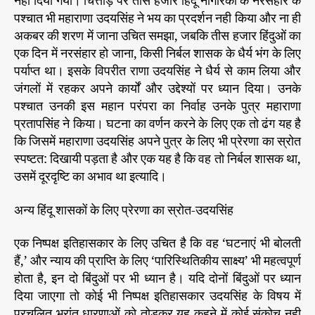
नही दिया गया। चित्तौड़ पर तीस हजार हिंदू नागरिकों के नरसंहार के
द
r
य
पश्चात भी महाराणा उदयसिंह ने भय का प्रदर्शन नही किया और ना ही
सिं
अकबर की शरण में जाना उचित समझा, जबकि तीस हजार हिंदुओं का
ह
एक दिन में नरसंहार हो जाना, किसी निर्बल शासक के धैर्य भंग के लिए
ए
पर्याप्त था। इसके विपरीत राणा उदयसिंह ने धैर्य से काम लिया और
क
जंगलों में रहकर अपने कार्यों और उद्देश्यों पर ध्यान दिया। उनके
वं
पश्चात उनकी इस महान परंपरा का निर्वाह उनके पुत्र महाराणा
द
प्रतापसिंह ने किया। घटना का वर्णन करने के लिए एक तो ढंग यह है
नी
य
कि जिसमें महाराणा उदयसिंह अपने पुत्र के लिए भी प्रेरणा का स्रोत
व्य
स्पष्टत: दिखायी पड़ता है और एक यह है कि वह तो निर्बल शासक था,
क्ति
उसमें दूरदृष्टि का अभाव था इत्यादि।
त्व
अन्य हिंदू शासकों के लिए प्रेरणा का स्रोत-उदयसिंह
एक निष्पक्ष इतिहासकार के लिए उचित है कि वह ‘घटनाएं भी बोलती
हैं,’ और न्याय की प्राप्ति के लिए ‘पारिस्थितिकीय साक्ष्य’ भी महत्वपूर्ण
होता है, इन दो बिंदुओं पर भी ध्यान है। यदि दोनों बिंदुओं पर ध्यान
दिया जाएगा तो कोई भी निष्पक्ष इतिहासकार उदयसिंह के विषय में
प्रचलित भ्रांत धारणाओं को तोडक़र यह कहने में कोई संकोच नही