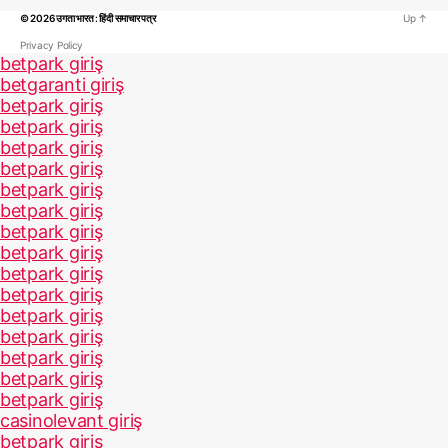
© 2026
उगता भारत : हिंदी समाचार पत्र
Up
↑
Privacy Policy
betpark giriş
betgaranti giriş
betpark giriş
betpark giriş
betpark giriş
betpark giriş
betpark giriş
betpark giriş
betpark giriş
betpark giriş
betpark giriş
betpark giriş
betpark giriş
betpark giriş
betpark giriş
betpark giriş
betpark giriş
casinolevant giriş
betpark giriş