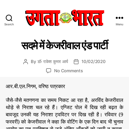
Search
Menu
उ
ग
C
उ
ता
सदमे में केजरीवाल एंड पार्टी
ग
a
भा
ता
t
र
भा
e
त
र
By
डॉ॰ राकेश कुमार आर्य
10/02/2020
P
P
त
g
:
o
o
न्यू
o
No Comments
o
हिं
s
s
ज़
n
r
दी
t
t
स
i
आर.बी.एल.निगम, वरिष्ठ पत्रकार
स
a
d
द
e
मा
u
a
मे
s
चा
जैसे-जैसे मतगणना का समय निकट आ रहा है, अरविंद केजरीवाल
t
t
में
र
h
e
थोड़े से निराश चल रहे हैं। एग्जिट पोल में दिख रही बढ़त के
के
प
o
बावजूद उनकी यह निराशा ट्वविटर पर दिख रही है। रविवार (9
ज
त्र
r
फरवरी) को केजरीवाल ने कहा कि वोटिंग के एक दिन बाद भी चुनाव
री
वा
आयोग का मत प्रतिशत से जुड़े अंतिम आँकड़ों को जारी न करना,