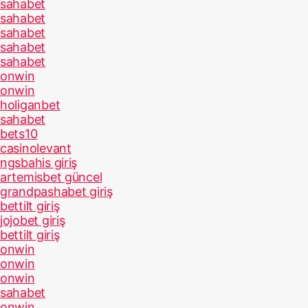
sahabet
sahabet
sahabet
sahabet
sahabet
onwin
onwin
holiganbet
sahabet
bets10
casinolevant
ngsbahis giriş
artemisbet güncel
grandpashabet giriş
bettilt giriş
jojobet giriş
bettilt giriş
onwin
onwin
onwin
sahabet
onwin