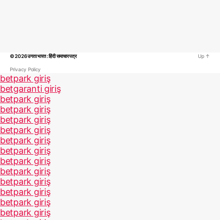
© 2026
उगता भारत : हिंदी समाचार पत्र
Up
↑
Privacy Policy
betpark giriş
betgaranti giriş
betpark giriş
betpark giriş
betpark giriş
betpark giriş
betpark giriş
betpark giriş
betpark giriş
betpark giriş
betpark giriş
betpark giriş
betpark giriş
betpark giriş