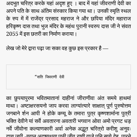
अदभुत चरित्र करके यहां अदृश हुए । बाद में यहां जीवराणी देवी का
अपने पति के साथ अंतिम संस्कार किया गया था। उनकी स्मृति स्थल
के रुप में में राजेंद्र प्रसाद महराज ने और छपिया मंदिर महाराज
हरिकृष्ण दास तथा भुज मंदिर के महंथ पुरानी स्वरुप दास जी ने संवत
2055 में इस छतरी का निर्माण कराया।
लेख जो मेरे द्वारा पढ़ा जा सका वह कुछ इस प्रकार है —
का छुपयापुरमा भवितमातानां दाहीनां जीराणीवा अंत समये हाथमां
माथा। अष्टाक्षरसयनो जाप करवा लाग्यांत्यारे साक्षात् पूर्ण पुरुषोत्तम
जगबाने र्शन आपी ने होके कप्यू के तमारा पुत्र कृष्णशार्माना पुत्री
भक्ति देवीने यां सर्वे अवतारना अवतारी भगवान ओवा अमो प्रगट धड़
नर्वे जीवोना कल्याणकारी अर्वा अनेक अद्भूत चरित्रो करीशु अनुवः
दात्त जपी -गवान अदृश्यथया पछी जीव राणी वाजे पनि साये देह. पारने