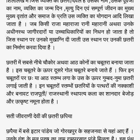
शिलालेख में जिस व्यक्ति की छतरी/देवल है उसका नाम ,उसके पूर्वजों
त
का नाम, व्यक्ति का जन्म दिन ,मृत्यु दिन एवं सम्पूर्ण जीवन का मुख्य
री
)
मुख्य वृतांत और समाज के प्रति उस व्यक्ति का योगदान आदि लिखा
जाता है । जब किसी राजा महाराजा रानी महारानी अथवा उनके
अधीनस्थ जागीरदारों या उच्चाधिकारियों का निधन हो जाता है तो
जिस स्थान पर उनको मुखाग्नि दी जाती उस स्थान पर उनकी छतरी
का निर्माण करवा दिया है ।
छतरी में सबसे नीचे चौकोर अथवा आठ कोनों का चबूतरा बनाया जाता
है । इस चबूतरे के ऊपर दूसरे गोल चबूतरे बनाये जाते हैं । फिर इन
चबूतरों पर छः या आठ स्तम्भ लगा के उस के ऊपर गुम्बद-नुमा छतरी
लगाई जाती है । इन चबूतरों स्तम्भों छतरियों के पत्थरों की नक्काशी
और बनावट राजपूती/ राजस्थानी स्थापत्य कला का शानदार बेजोड़
और उत्कृष्ट नमूना होता है ।
सती जीवराणी देवी की छतरी छपिया
छपैया में बसे इटार पांडेय जो गोरखपुर के सहजनवा से यहां आए हैं ।
उनके वंश के मूल पुरुष का नाम रामप्रसाद पांडे मिलता है। इस पंथ