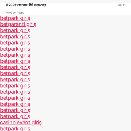
© 2026
उगता भारत : हिंदी समाचार पत्र
Up
↑
Privacy Policy
betpark giriş
betgaranti giriş
betpark giriş
betpark giriş
betpark giriş
betpark giriş
betpark giriş
betpark giriş
betpark giriş
betpark giriş
betpark giriş
betpark giriş
betpark giriş
betpark giriş
betpark giriş
betpark giriş
betpark giriş
casinolevant giriş
betpark giriş