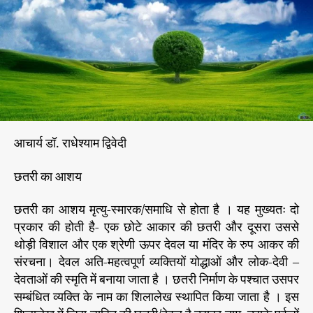
पि
r
या
के
पू
र्व
ज
स
ती
जी
आचार्य डॉ. राधेश्याम द्विवेदी
व
रा
छतरी का आशय
णी
दे
छतरी का आशय मृत्यु-स्मारक/समाधि से होता है । यह मुख्यतः दो
वी
की
प्रकार की होती है- एक छोटे आकार की छतरी और दूसरा उससे
स
थोड़ी विशाल और एक श्रेणी ऊपर देवल या मंदिर के रुप आकर की
मा
संरचना। देवल अति-महत्वपूर्ण व्यक्तियों योद्धाओं और लोक-देवी –
धि
देवताओं की स्मृति में बनाया जाता है । छतरी निर्माण के पश्चात उसपर
(
सम्बंधित व्यक्ति के नाम का शिलालेख स्थापित किया जाता है । इस
छ