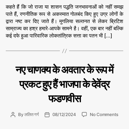
च्छा
कहते हैं कि जो राजा या शासन पद्धति जनभावनाओं को नहीं समझ
से
पाते हैं, रणनीतिक रूप से अकस्मात गोलबंद किए हुए उग्र लोगों के
ही
द्वारा नष्ट कर दिए जाते हैं। मुगलिया सल्तनत से लेकर ब्रिटिश
…
साम्राज्य का हश्र हमारे-आपके सामने है। वहीं, एक बार नहीं बल्कि
.
कई दफे हुआ पारिवारिक लोकतांत्रिक सत्ता का पतन भी […]
C
रा
नए चाणक्य के अवतार के रूप में
ज
a
नी
t
ति
प्रकट हुए हैं भाजपा के देवेंद्र
e
g
फडणवीस
o
r
i
o
By
ललित गर्ग
08/12/2024
No Comments
P
P
e
n
o
o
s
न
s
s