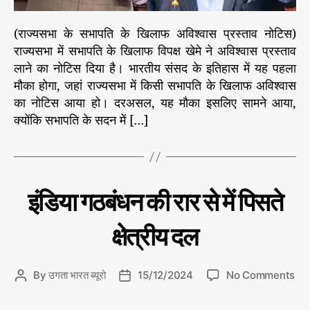
श्वा
स
(राज्यसभा के सभापति के खिलाफ अविश्वास प्रस्ताव नोटिस)
राज्यसभा में सभापति के खिलाफ विपक्ष खेमे ने अविश्वास प्रस्ताव
लाने का नोटिस दिया है। भारतीय संसद के इतिहास में यह पहला
मौका होगा, जहां राज्यसभा में किसी सभापति के खिलाफ अविश्वास
का नोटिस आया हो। दरअसल, यह मौका इसलिए सामने आया,
क्योंकि सभापति के सदन में […]
C
रा
इंडिया गठबंधन की रार से में पिसते
ज
a
नी
t
ति
क्षेत्रीय दल
e
g
o
o
By
उगता भारत ब्यूरो
15/12/2024
No Comments
P
P
r
n
o
o
i
इं
s
s