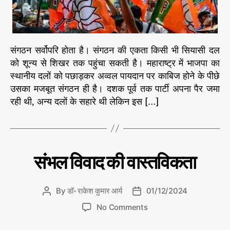
ग
ठ
न
औ
संगठन सर्वोपरि होता है। संगठन की एकता किसी भी सियासी दल
र
को शून्य से शिखर तक पहुंचा सकती है। महाराष्ट्र में भाजपा का
म
स्थानीय दलों को पछाड़कर अव्वल पायदान पर काबिज होने के पीछे
हा
उसका मजबूत संगठन ही है। दशक पूर्व तक पार्टी अपना पैर जमा
रा
रही थी, अन्य दलों के सहारे थी लेकिन इस […]
ष्ट्र
में
उ
स
की
C
डॉ
संभल विवाद की वास्तविकता
शा
रा
a
न
के
t
दा
श
e
कु
By
डॉ॰ राकेश कुमार आर्य
01/12/2024
र
P
P
मा
g
जी
o
o
र
o
No Comments
o
त
s
s
आ
n
r
र्य
t
t
सं