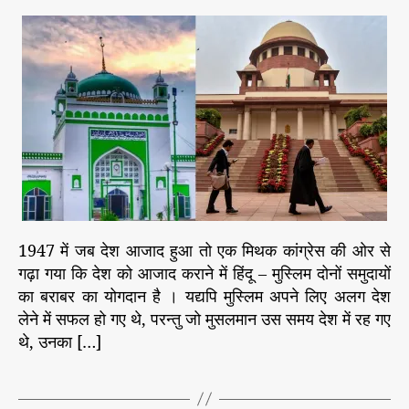
की
i
a
d
भ
ले
e
u
a
ख
ल
s
नी
t
t
वि
से
h
e
वा
रा
o
द
ज
r
की
नी
ति
वा
स
स्त
मा
वि
ज
क
ता
1947 में जब देश आजाद हुआ तो एक मिथक कांग्रेस की ओर से
गढ़ा गया कि देश को आजाद कराने में हिंदू – मुस्लिम दोनों समुदायों
का बराबर का योगदान है । यद्यपि मुस्लिम अपने लिए अलग देश
लेने में सफल हो गए थे, परन्तु जो मुसलमान उस समय देश में रह गए
थे, उनका […]