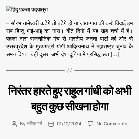
स
नी
s
s
e
ति
ना
t
t
s
स
त
a
d
मा
न
u
a
– सौरभ तामेश्वरी कटेंगे तो बटेंगे हो या जात-पात की करो विदाई हम
ज
हिं
t
t
सब हिन्दू भाई-भाई का नारा। बीते दिनों में यह खूब चर्चा में हैं।
दू
h
e
पहला नारा राजनीतिक मंच से भारतीय जनता पार्टी की ओर से
ए
o
उत्तरप्रदेश के मुख्यमंत्री योगी आदित्यनाथ ने महाराष्ट्र चुनाव के
क
r
समय दिया। वहीं दूसरा अभी देश-दुनिया में प्रसिद्ध संत […]
ता
प
द
या
त्रा
C
रा
निरंतर हारते हुए राहुल गांधी को अभी
के
ज
a
फ
नी
t
ति
बहुत कुछ सीखना होगा
लि
e
ता
g
र्थ
o
o
क्या
By
ललित गर्ग
01/12/2024
No Comments
P
P
r
n
हो
o
o
i
नि
स
s
s