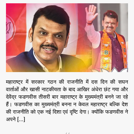
ए
t
t
चा
a
d
ण
u
a
क्य
t
t
के
h
e
अ
o
व
r
ता
र
के
रू
प
महाराष्ट्र में सरकार गठन की राजनीति में दस दिन की सघन
में
वार्ताओं और खासी नाटकीयता के बाद आखिर अंधेरा छंट गया और
प्र
देवेंद्र फडणवीस तीसरी बार महाराष्ट्र के मुख्यमंत्री बनने जा रहे
क
ट
हैं। फडणवीस का मुख्यमंत्री बनना न केवल महाराष्ट्र बल्कि देश
हु
की राजनीति को एक नई दिशा एवं दृष्टि देगा। क्योंकि फडणवीस ने
ए
अपने […]
हैं
भा