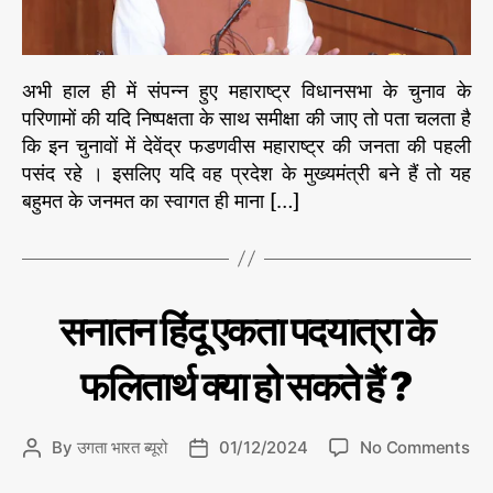
नी
हों
गी
अभी हाल ही में संपन्न हुए महाराष्ट्र विधानसभा के चुनाव के
मु
परिणामों की यदि निष्पक्षता के साथ समीक्षा की जाए तो पता चलता है
ख्य
कि इन चुनावों में देवेंद्र फडणवीस महाराष्ट्र की जनता की पहली
मं
त्री
पसंद रहे । इसलिए यदि वह प्रदेश के मुख्यमंत्री बने हैं तो यह
फ
बहुमत के जनमत का स्वागत ही माना […]
ड
ण
वी
स
C
दे
को
सनातन हिंदू एकता पदयात्रा के
श
a
वि
t
दे
फलितार्थ क्या हो सकते हैं ?
e
श
g
मु
द्दा
o
o
By
उगता भारत ब्यूरो
01/12/2024
No Comments
P
P
r
रा
n
o
o
ज
i