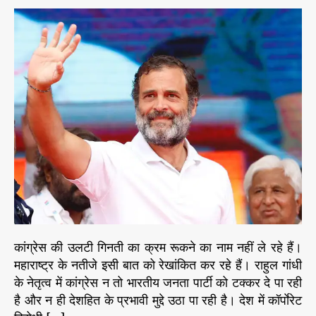
e
रं
क
t
t
s
त
ते
a
d
र
हैं
u
a
हा
?
t
t
र
h
e
ते
o
हु
r
ए
रा
हु
ल
गां
धी
को
अ
भी
कांग्रेस की उलटी गिनती का क्रम रूकने का नाम नहीं ले रहे हैं।
ब
महाराष्ट्र के नतीजे इसी बात को रेखांकित कर रहे हैं। राहुल गांधी
हु
के नेतृत्व में कांग्रेस न तो भारतीय जनता पार्टी को टक्कर दे पा रही
त
है और न ही देशहित के प्रभावी मुद्दे उठा पा रही है। देश में कॉर्पाेरेट
कु