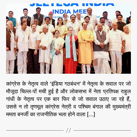
e
डि
t
t
s
या
a
d
ग
u
a
ठ
t
t
बं
h
e
ध
o
न
r
की
रा
र
से
में
कांग्रेस के नेतृत्व वाले ‘इंडिया गठबंधन’ में नेतृत्व के सवाल पर जो
पि
मौजूदा चिल्ल-पों मची हुई है और लोकसभा में नेता प्रतिपक्ष राहुल
स
गांधी के नेतृत्व पर एक बार फिर से जो सवाल उठाए जा रहे हैं,
ते
क्षे
उससे न तो तृणमूल कांग्रेस नेत्री व पश्चिम बंगाल की मुख्यमंत्री
त्री
ममता बनर्जी का राजनीतिक भला होने वाला […]
य
द
ल