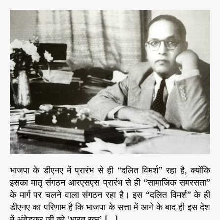
स
s
s
e
च
t
t
s
ही
a
d
तो
u
a
है
t
t
–
h
e
अं
o
बे
r
ड
क
र
जी
स
म्मा
न
का
भाजपा के डीएनए में प्रारंभ से ही “दलित विमर्श” रहा है, क्योंकि
वि
इसका मातृ संगठन आरएसएस प्रारंभ से ही “सामाजिक समरसता”
ष
के मार्ग पर चलने वाला संगठन रहा है। इस “दलित विमर्श” के ही
य
डीएनए का परिणाम है कि भाजपा के सत्ता में आने के बाद ही इस देश
हैं
फै
में अंबेडकर जी को ‘भारत रत्न’ […]