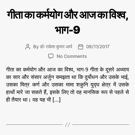
आ
की
यो
s
ले
ज
C
गी
गीता का कर्मयोग और आज का विश्व,
ग
,
ख
ता
का
a
नी
#
का
वि
t
से
क
वि
भाग-9
श्व
e
र्म
श्व
,
यो
g
ग
भा
o
औ
By
डॉ॰ राकेश कुमार आर्य
09/11/2017
P
P
ग
r
र
o
o
-
o
आ
i
No Comments
s
s
ज
1
n
e
#
का
t
t
गीता का कर्मयोग और आज का विश्व, भाग-9 गीता के दूसरे अध्याय
0
गी
s
वि
गी
a
d
ता
का सार और संसार अर्जुन समझता था कि दुर्योधन और उसके भाई,
श्व
ता
u
a
का
उसका मित्र कर्ण और उसका मामा शकुनि युद्घ क्षेत्र में उसके
डॉ
,
t
t
रा
क
हाथों मारे जा सकते हैं, इसके लिए तो वह मानसिक रूप से पहले से
#
h
e
के
र्म
ही तैयार था। वह यह भी […]
श
गी
o
यो
कु
ता
r
ग
मा
का
T
र
औ
क
a
आ
र
र्य
र्म
g
आ
की
यो
s
ले