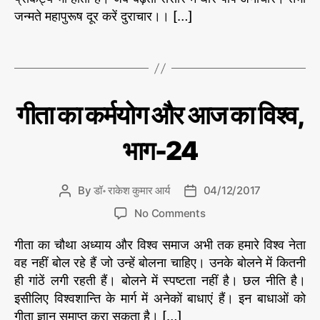
h
e
के
र्म
जन्मते महापुरूष दूर करें दुराचार।। […]
श
ग
,
o
यो
कु
#
r
ग
मा
गी
T
र
औ
ता
a
आ
र
र्य
,
g
आ
की
#
s
ले
ज
C
गी
गीता का कर्मयोग और आज का विश्व,
गी
ख
ता
का
a
नी
ता
का
वि
t
से
क
का
भाग-24
#
श्व
e
र्म
क
आ
,
यो
g
र्म
ज
ग
भा
o
यो
औ
का
By
डॉ॰ राकेश कुमार आर्य
04/12/2017
P
P
ग
r
र
ग
,
वि
o
o
-
o
आ
i
No Comments
#
श्व
s
s
ज
2
n
e
वि
,
का
t
t
गीता का चौथा अध्याय और विश्व समाज अभी तक हमारे विश्व नेता
5
गी
s
वि
श्व
#
a
d
ता
वह नहीं बोल रहे हैं जो उन्हें बोलना चाहिए। उनके बोलने में कितनी
श्व
क
u
a
का
ही गांठें लगी रहती हैं। बोलने में स्पष्टता नहीं है। छल नीति है।
डॉ
र्म
t
t
रा
क
इसीलिए विश्वशान्ति के मार्ग में अनेकों बाधाएं हैं। इन बाधाओं को
यो
h
e
के
र्म
गीता ज्ञान समाप्त करा सकता है। […]
श
ग
,
o