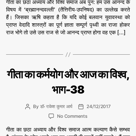
गीता का छठा अध्याय और विश्व समाज अब पुन: हम उस आनन्द के
6
गी
s
वि
#
a
d
ता
विषय में ‘ब्रह्मानन्दवल्ली’ (तैत्तिरीय-उपनिषद) का उल्लेख करते
श्व
क
u
a
का
हैं। जिसका ऋषि कहता है कि यदि कोई बलवान युवावस्था को
डॉ
र्म
t
t
रा
क
प्राप्त वेदादि शास्त्रों का पूर्ण ज्ञाता सम्पूर्ण पृथ्वी का राजा होकर
यो
h
e
के
र्म
राज भोगे तो उसे उस राज से जो आनन्द प्राप्त होगा वह एक […]
श
ग
,
o
यो
कु
#
r
ग
मा
गी
T
र
औ
ता
a
आ
र
र्य
,
g
आ
की
#
s
ले
ज
C
गी
गीता का कर्मयोग और आज का विश्व,
गी
ख
ता
का
a
नी
ता
का
वि
t
से
क
का
भाग-38
श्व
e
र्म
क
,
यो
g
र्म
ग
भा
o
यो
औ
By
डॉ॰ राकेश कुमार आर्य
24/12/2017
P
P
ग
r
र
ग
,
o
o
-
o
आ
i
No Comments
#
s
s
ज
4
n
e
वि
का
t
t
गीता का छठा अध्याय और विश्व समाज आत्म कल्याण कैसे सम्भव
1
गी
s
वि
श्व
a
d
ता