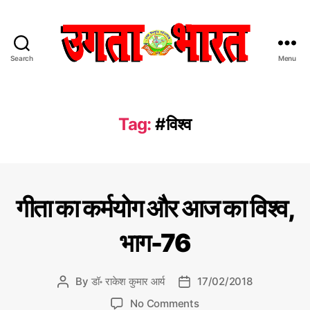
Search
Menu
उ
ग
ता
भा
Tag:
#विश्व
र
त
:
हिं
दी
C
गी
गीता का कर्मयोग और आज का विश्व,
स
ता
a
का
मा
t
क
भाग-76
चा
e
र्म
र
यो
g
प
ग
o
औ
By
डॉ॰ राकेश कुमार आर्य
17/02/2018
P
P
त्र
r
र
o
o
o
आ
i
No Comments