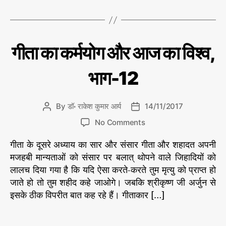
गी
T
र
औ
ता
a
आ
र
र्य
,
g
आ
की
#
s
ले
ज
C
गी
गीता का कर्मयोग और आज का विश्व,
गी
ख
ता
का
a
नी
ता
का
वि
t
से
क
का
भाग-12
श्व
e
र्म
क
,
यो
g
र्म
ग
भा
o
यो
औ
By
डॉ॰ राकेश कुमार आर्य
14/11/2017
P
P
ग
r
र
ग
,
o
o
-
o
आ
i
No Comments
#
s
s
ज
1
n
e
वि
#
का
t
t
गीता के दूसरे अध्याय का सार और संसार गीता और शहादत अपनी
6
गी
s
वि
श्व
गी
a
d
ता
मजहबी मान्यताओं को संसार पर बलात् थोपने वाले जिहादियों को
श्व
ता
u
a
का
लालच दिया गया है कि यदि ऐसा करते-करते तुम मृत्यु को प्राप्त हो
डॉ
,
t
t
रा
क
जाते हो तो तुम शहीद कहे जाओगे। जबकि श्रीकृष्ण जी अर्जुन से
#
h
e
के
र्म
इसके ठीक विपरीत बात कह रहे हैं। गीताकार […]
श
गी
o
यो
कु
ता
r
ग
मा
का
T
र
औ