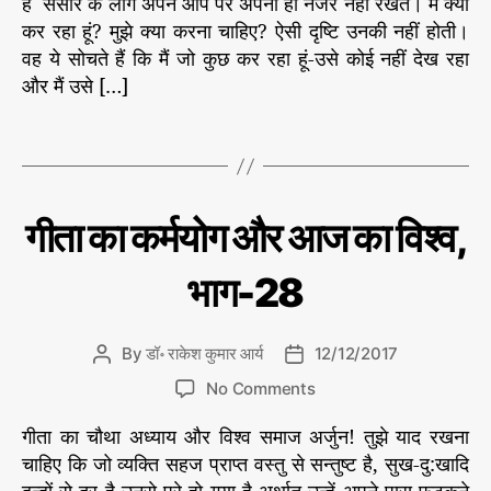
#
है संसार के लोग अपने आप पर अपनी ही नजरें नहीं रखते। मैं क्या
श्व
u
a
का
क
कर रहा हूं? मुझे क्या करना चाहिए? ऐसी दृष्टि उनकी नहीं होती।
डॉ
t
t
रा
क
र्म
वह ये सोचते हैं कि मैं जो कुछ कर रहा हूं-उसे कोई नहीं देख रहा
h
e
के
र्म
यो
और मैं उसे […]
श
o
यो
ग
,
कु
r
ग
#
मा
T
र
औ
गी
a
आ
र
ता
र्य
g
आ
,
की
s
ले
ज
#
C
गी
गीता का कर्मयोग और आज का विश्व,
ख
ता
का
वि
a
नी
का
वि
श्व
t
से
क
भाग-28
श्व
e
र्म
,
यो
g
ग
भा
o
औ
By
डॉ॰ राकेश कुमार आर्य
12/12/2017
P
P
ग
r
र
o
o
-
o
आ
i
No Comments
s
s
ज
3
n
e
का
t
t
गीता का चौथा अध्याय और विश्व समाज अर्जुन! तुझे याद रखना
8
गी
s
वि
a
d
ता
#
चाहिए कि जो व्यक्ति सहज प्राप्त वस्तु से सन्तुष्ट है, सुख-दु:खादि
श्व
u
a
का
क
डॉ