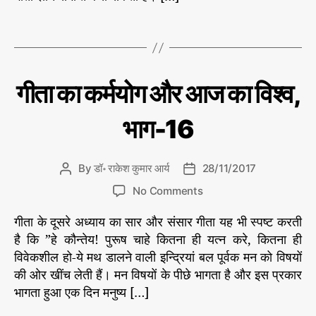
यो
कु
#
r
ग
मा
गी
T
र
औ
ता
a
आ
र
र्य
,
g
आ
की
#
s
ले
ज
C
गी
गीता का कर्मयोग और आज का विश्व,
गी
ख
ता
का
a
नी
ता
का
वि
t
से
क
का
भाग-16
#
श्व
e
र्म
क
आ
,
यो
g
र्म
ज
ग
भा
o
यो
औ
का
By
डॉ॰ राकेश कुमार आर्य
28/11/2017
P
P
ग
r
र
ग
,
वि
o
o
-
o
आ
i
No Comments
#
श्व
s
s
ज
2
n
e
वि
,
का
t
t
गीता के दूसरे अध्याय का सार और संसार गीता यह भी स्पष्ट करती
4
गी
s
वि
श्व
#
a
d
ता
है कि ”हे कौन्तेय! पुरूष चाहे कितना ही यत्न करे, कितना ही
श्व
क
u
a
का
विवेकशील हो-ये मथ डालने वाली इन्द्रियां बल पूर्वक मन को विषयों
डॉ
र्म
t
t
रा
क
की ओर खींच लेती हैं। मन विषयों के पीछे भागता है और इस प्रकार
यो
h
e
के
र्म
भागता हुआ एक दिन मनुष्य […]
श
ग
,
o
यो
कु
#
r
ग
मा