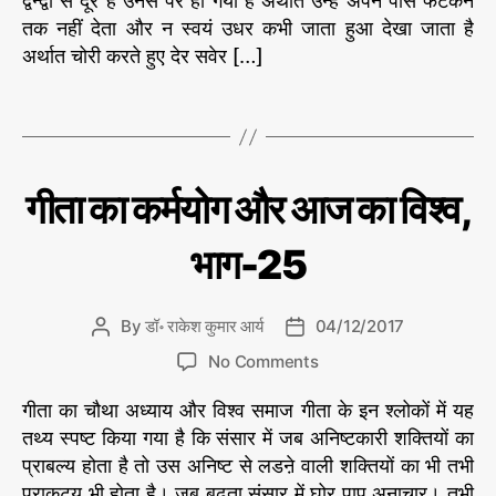
द्वन्द्वों से दूर है उनसे परे हो गया है अर्थात उन्हें अपने पास फटकने
t
t
रा
क
र्म
तक नहीं देता और न स्वयं उधर कभी जाता हुआ देखा जाता है
h
e
के
र्म
यो
अर्थात चोरी करते हुए देर सवेर […]
श
o
यो
ग
,
कु
r
ग
#
मा
T
र
औ
गी
a
आ
र
ता
र्य
g
आ
,
की
s
ले
ज
#
C
गी
गीता का कर्मयोग और आज का विश्व,
ख
ता
का
वि
a
नी
का
वि
श्व
t
से
क
भाग-25
#
श्व
e
र्म
आ
,
यो
g
ज
ग
भा
o
औ
का
By
डॉ॰ राकेश कुमार आर्य
04/12/2017
P
P
ग
r
र
वि
o
o
-
o
आ
i
No Comments
श्व
s
s
ज
2
n
e
,
का
t
t
गीता का चौथा अध्याय और विश्व समाज गीता के इन श्लोकों में यह
8
गी
s
वि
#
a
d
ता
तथ्य स्पष्ट किया गया है कि संसार में जब अनिष्टकारी शक्तियों का
श्व
क
u
a
का
प्राबल्य होता है तो उस अनिष्ट से लडऩे वाली शक्तियों का भी तभी
डॉ
र्म
t
t
रा
क
प्राकट्य भी होता है। जब बढ़ता संसार में घोर पाप अनाचार। तभी
यो