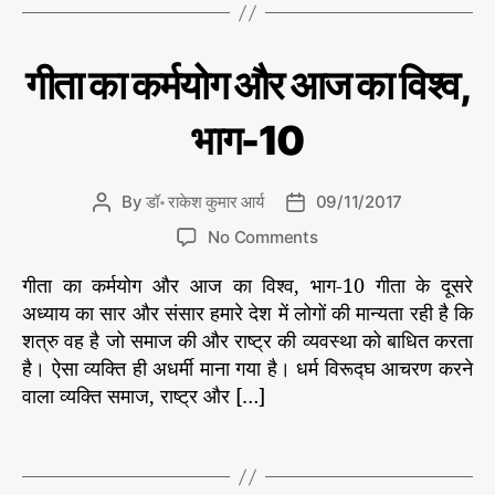
क
a
आ
र
र्य
र्म
g
आ
की
यो
s
ले
ज
C
गी
गीता का कर्मयोग और आज का विश्व,
ग
,
ख
ता
का
a
नी
#
का
वि
t
से
क
वि
भाग-10
श्व
e
र्म
श्व
,
यो
g
ग
भा
o
औ
By
डॉ॰ राकेश कुमार आर्य
09/11/2017
P
P
ग
r
र
o
o
-
o
आ
i
No Comments
s
s
ज
1
n
e
#
का
t
t
गीता का कर्मयोग और आज का विश्व, भाग-10 गीता के दूसरे
2
गी
s
वि
गी
a
d
ता
अध्याय का सार और संसार हमारे देश में लोगों की मान्यता रही है कि
श्व
ता
u
a
का
शत्रु वह है जो समाज की और राष्ट्र की व्यवस्था को बाधित करता
डॉ
,
t
t
रा
क
है। ऐसा व्यक्ति ही अधर्मी माना गया है। धर्म विरूद्घ आचरण करने
#
h
e
के
र्म
वाला व्यक्ति समाज, राष्ट्र और […]
श
गी
o
यो
कु
ता
r
ग
मा
का
T
र
औ
क
a
आ
र
र्य
र्म
g