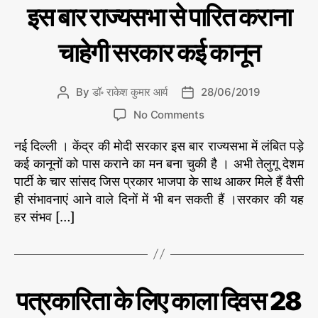
चा
C
U
इस बार राज्यसभा से पारित कराना
र
N
a
C
t
A
चाहेगी सरकार कई कानून
e
T
E
g
G
o
O
By
डॉ॰ राकेश कुमार आर्य
28/06/2019
P
P
r
R
o
o
o
I
i
No Comments
s
s
S
n
e
E
t
t
नई दिल्ली । केंद्र की मोदी सरकार इस बार राज्यसभा में लंबित पड़े
इ
s
D
a
d
स
कई कानूनों को पास कराने का मन बना चुकी है । अभी तेलुगू देशम
u
a
बा
पार्टी के चार सांसद जिस प्रकार भाजपा के साथ आकर मिले हैं वैसी
t
t
र
ही संभावनाएं आने वाले दिनों में भी बन सकती हैं ।सरकार की यह
h
e
रा
हर संभव […]
o
ज्य
r
स
भा
से
पा
C
इ
पत्रकारिता के लिए काला दिवस 28
रि
ति
a
हा
त