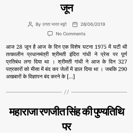
t
स
जून
क
e
के
रा
प
g
न्नों
ना
o
से
By
उगता भारत ब्यूरो
28/06/2019
P
P
चा
r
उ
o
o
हे
o
i
No Comments
ग
s
s
गी
n
e
ता
t
t
स
भा
आज 28 जून है आज के दिन एक विशेष घटना 1975 में घटी थी
प
s
a
d
र
र
त्र
तत्कालीन प्रधानमंत्री श्रीमती इंदिरा गांधी ने प्रेस पर पूर्ण
त
u
a
का
का
प्रतिबंध लगा दिया था । श्रीमती गांधी ने आज के दिन 327
न्यू
t
t
र
ज़
रि
पत्रकारों को मीसा में बंद कर जेलों में डाल दिया था । जबकि 290
h
e
क
ता
अखबारों के विज्ञापन बंद करने के […]
o
ई
के
r
का
लि
नू
ए
न
का
ला
C
इ
महाराजा रणजीत सिंह की पुण्यतिथि
दि
ति
a
हा
व
t
स
पर
स
e
के
2
प