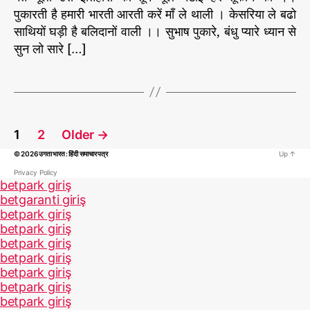
u
a
पु
पुकारती है हमारी भारती आरती करें माँ ले थाली । केसरिया ले बढो
s
t
t
त्र
साथियों घड़ी है बलिदानों वाली ।। सुभाष पुकारे, बंधु प्यारे ध्यान से
h
e
हो
सुन लो सारे […]
o
तु
r
म
भा
र
त
P
के
1
2
Older
→
o
© 2026
उगता भारत : हिंदी समाचार पत्र
Up
↑
s
t
Privacy Policy
betpark giriş
s
betgaranti giriş
p
betpark giriş
a
betpark giriş
betpark giriş
g
betpark giriş
i
betpark giriş
n
betpark giriş
a
betpark giriş