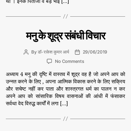
था । इनके पिताजी व बड़े भाई […]
C
मनु
मनु के शूद्र संबंधी विचार
और
a
भार
t
त
e
की
By
डॉ॰ राकेश कुमार आर्य
29/06/2019
P
P
जा
g
o
o
ति
o
No Comments
o
s
s
वा
n
r
दी
t
t
अध्याय 4 मनु की दृष्टि में वास्तव में शूद्र वह है जो अपने आप को
म
व्य
i
a
d
नु
उन्नत करने के लिए , अपना आत्मिक विकास करने के लिए सक्रिय
व
e
u
a
स्था
के
और सचेष्ट नहीं कर पाता और शास्त्रगत धर्म का पालन न कर
s
t
t
शू
अपने आप को सांसारिक विषय वासनाओं की आंधी में फंसाकर
h
e
द्र
सर्वथा वेद विरुद्ध कार्यों में लगा […]
o
सं
r
बं
धी
वि