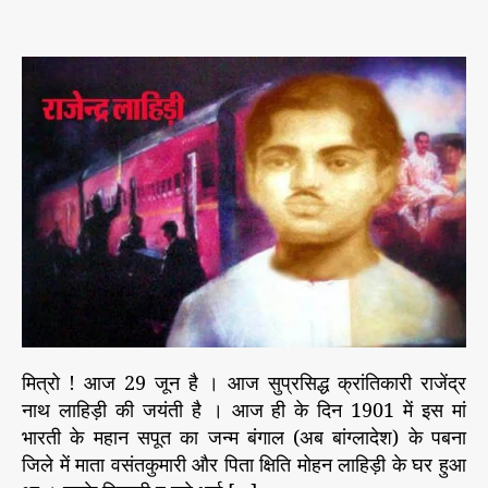
s
s
n
e
t
t
रा
s
a
d
जें
u
a
द्र
t
t
ना
h
e
थ
o
ला
r
हि
ड़ी
की
ज
यं
ती
प
र
वि
मित्रो ! आज 29 जून है । आज सुप्रसिद्ध क्रांतिकारी राजेंद्र
शे
नाथ लाहिड़ी की जयंती है । आज ही के दिन 1901 में इस मां
ष
भारती के महान सपूत का जन्म बंगाल (अब बांग्लादेश) के पबना
जिले में माता वसंतकुमारी और पिता क्षिति मोहन लाहिड़ी के घर हुआ