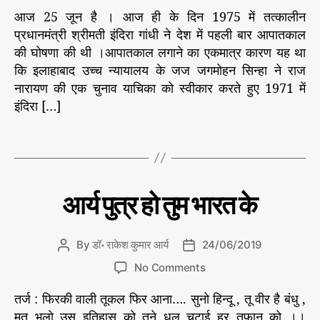
ष
आज 25 जून है । आज ही के दिन 1975 में तत्कालीन
णा
प्रधानमंत्री श्रीमती इंदिरा गांधी ने देश में पहली बार आपातकाल
की घोषणा की थी ।आपातकाल लगाने का एकमात्र कारण यह था
कि इलाहाबाद उच्च न्यायालय के जज जगमोहन सिन्हा ने राज
f
नारायण की एक चुनाव याचिका को स्वीकार करते हुए 1971 में
e
इंदिरा […]
a
t
T
u
a
r
g
e
s
d
C
क
आर्य पुत्र हो तुम भारत के
वि
a
ता
t
e
By
डॉ॰ राकेश कुमार आर्य
24/06/2019
P
P
g
o
o
o
No Comments
o
s
s
n
r
t
t
तर्ज : फिरकी वाली तूकल फिर आना…. सुनो हिन्दू , तू वीर है बंधु ,
आ
i
a
d
र्य
मत भूलो उस इतिहास को तूने धूल चटाई हर तूफान को ।।
e