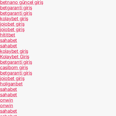
betnano güncel giriş
betgaranti giriş
betgaranti giriş
kolaybet giriş
jojobet giriş
jojobet giriş
hititbet
sahabet
sahabet
kolaybet giriş
Kolaybet Giriş
betgaranti giriş
casibom giriş
betgaranti giriş
jojobet giriş
holiganbet
sahabet
sahabet
onwin
onwin
sahabet