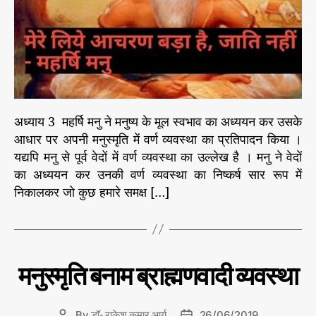
र
r
जा
ति
वा
दी
हो
ने
के
अध्याय 3 महर्षि मनु ने मनुष्य के मूल स्वभाव का अध्ययन कर उसके
आ
आधार पर अपनी मनुस्मृति में वर्ण व्यवस्था का प्रतिपादन किया ।
रो
यद्यपि मनु से पूर्व वेदों में वर्ण व्यवस्था का उल्लेख है । मनु ने वेदों
प
की
का अध्ययन कर उनकी वर्ण व्यवस्था का निष्कर्ष सार रूप में
स
निकालकर जो कुछ हमारे समक्ष […]
मी
क्षा
C
मनु
मनुस्मृति बनाम ब्राह्मणवादी व्यवस्था
और
a
भार
t
त
e
की
By
डॉ॰ राकेश कुमार आर्य
26/06/2019
P
P