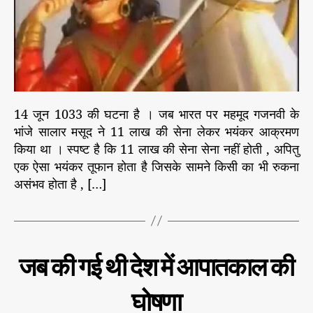
ष
घ
ट
ना
14 जून 1033 की घटना है । जब भारत पर महमूद गजनवी के
भांजे सालार मसूद ने 11 लाख की सेना लेकर भयंकर आक्रमण
किया था । स्पष्ट है कि 11 लाख की सेना सेना नहीं होती , अपितु
एक ऐसा भयंकर तूफान होता है जिसके सामने किसी का भी रुकना
असंभव होता है , […]
C
म
जब की गई थी देश में आपातकाल की
ह
a
त्व
t
पू
घोषणा
e
र्ण