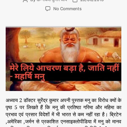
जा
g
o
o
ति
o
No Comments
o
s
s
वा
n
r
दी
t
t
म
व्य
i
a
d
नु
व
e
u
a
स्था
स्मृ
s
t
t
ति
h
e
ब
o
ना
r
म
ब्रा
ह्म
ण
वा
दी
व्य
अध्याय 2 डॉक्टर सुरेंद्र कुमार अपनी पुस्तक मनु का विरोध क्यों के
व
पृष्ठ 5 पर लिखते हैं कि मनु की प्रतिष्ठा गरिमा और महिमा का
स्था
प्रभाव एवं प्रसार विदेशों में भी भारत से कम नहीं रहा है। ब्रिटेन
,अमेरिका ,जर्मन से प्रकाशित एनसाइक्लोपीडिया में मनु को मानव