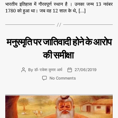
र
भारतीय इतिहास में गौरवपूर्ण स्थान है । उनका जन्म 13 नवंबर
1780 को हुआ था। जब वह 12 साल के थे, […]
C
मनु
मनुस्मृति पर जातिवादी होने के आरोप
और
a
भार
t
त
की समीक्षा
e
की
जा
g
ति
o
वा
By
डॉ॰ राकेश कुमार आर्य
27/06/2019
P
P
r
दी
o
o
o
व्य
i
No Comments
s
s
व
n
e
स्था
t
t
म
s
a
d
नु
u
a
स्मृ
t
t
ति
h
e
प
o