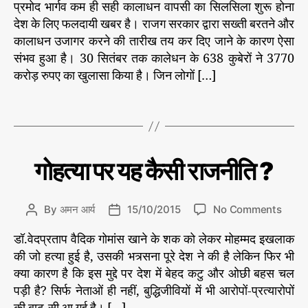
प्रमोद भार्गव कम ही सही कालाधन वापसी का सिलसिला शुरू होना
का
s
s
e
ला
देश के लिए फलदायी खबर है। राजग सरकार द्वारा सख्ती बरतने और
t
t
s
ध
a
d
कालाधन उजागर करने की तारीख तय कर दिए जाने के कारण ऐसा
न
u
a
संभव हुआ है। 30 सितंबर तक कालेधन के 638 कुबेरों ने 3770
वा
t
t
करोड़ रुपए का खुलासा किया है। जिन लोगों […]
'
प
h
e
का
सी
o
ला
T
का
r
ध
a
शु
न'
g
रू
s
हु
C
गौ
गोहत्या पर यह कैसी राजनीति ?
औ
आ
a
र
सि
t
गो
ल
e
वं
o
By
अमन आर्य
15/10/2015
No Comments
P
P
सि
श
g
n
o
o
ला
o
डॉ.वेदप्रताप वैदिक गोमांस खाने के शक को लेकर मोहम्मद इखलाक
गो
s
s
r
ह
की जो हत्या हुई है, उसकी भत्र्सना पूरे देश ने की है लेकिन फिर भी
t
t
i
त्या
a
d
क्या कारण है कि इस मुद्दे पर देश में बेहद कटु और ओछी बहस चल
e
प
#
u
a
पड़ी है? सिर्फ नेताओं ही नहीं, बुद्धिजीवियों में भी आरोपों-प्रत्यारोपों
s
र
रा
t
t