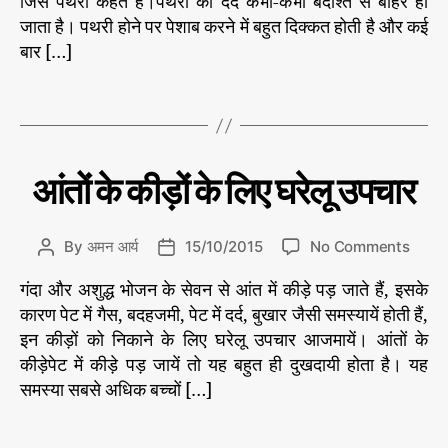
जिसे पथरी कहते हैं।पथरी का दर्द कभी-कभी बर्दाश्त से बाहर हो
e
के
र
,
u
a
जाता है। पथरी होने पर पेशाब करने में बहुत दिक्कत होती है और कई
s
लि
प
t
t
बार […]
ए
थ
h
e
घ
री
,
o
T
रे
प
r
a
लू
थ
g
उ
री
s
प
का
C
अ
आंतों के कीड़ों के लिए घरेलू उपचार
न्य
चा
घ
a
र
स्वा
रे
t
स्थ्य
लू
e
o
By
अमन आर्य
15/10/2015
No Comments
P
P
उ
g
n
o
o
प
o
गंदा और अशुद्ध भोजन के सेवन से आंत में कीड़े पड़ जाते हैं, इसके
आं
s
s
चा
r
तों
#
कारण पेट में गैस, बदहजमी, पेट में दर्द, बुखार जैसी समस्‍यायें होती हैं,
t
t
र
i
के
घ
a
d
इन कीड़ों को निकाने के लिए घरेलू उपचार आजमायें। आंतों के
e
की
रे
u
a
कीड़ेपेट में कीड़े पड़ जायें तो यह बहुत ही दुखदायी होता है। यह
s
ड़ों
लू
t
t
समस्‍या सबसे अधिक बच्‍चों […]
के
उ
h
e
लि
प
o
T
ए
चा
r