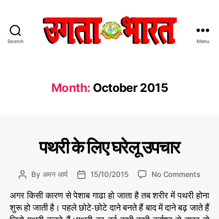
Search
Menu
उ
ग
ता
भा
Month:
October 2015
र
त
:
हिं
दी
C
अ
पथरी के लिए घरेलू उपचार
स
न्य
a
#
मा
स्वा
t
घ
चा
स्थ्य
e
o
रे
By
अमन आर्य
15/10/2015
No Comments
P
P
र
g
n
लू
o
o
प
o
अगर किसी कारण से पेशाब गाढा हो जाता है तब शरीर में पथरी होना
प
उ
s
s
त्र
r
थ
प
शुरू हो जाती है। पहले छोटे-छोटे दाने बनते हैं बाद में दाने बढ़ जाते हैं
t
t
i
री
चा
a
d