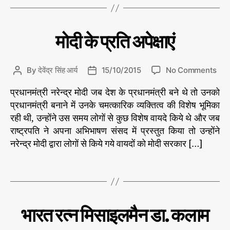
a
घ
र
,
g
रे
आं
s
लू
त
,
C
वि
मोदी के प्रति अपेक्षाएं
शे
उ
की
a
ष
प
ड़े
t
सं
चा
e
पा
o
By
देवेंद्र सिंह आर्य
15/10/2015
No Comments
P
P
र
द
g
n
o
o
की
o
प्रधानमंत्री नरेन्द्र मोदी जब देश के प्रधानमंत्री बने थे तो उनको
मो
s
s
य
r
दी
प्रधानमंत्री बनाने में उनके चमत्कारिक व्यक्तित्व की विशेष भूमिका
t
t
i
के
a
d
रही थी, उन्होंने उस समय लोगों से कुछ विशेष वायदे किये थे और जब
e
प्र
u
a
राष्ट्रपति ने अपना अभिभाषण संसद में प्रस्तुत किया तो उन्होंने
s
ति
t
t
नरेन्द्र मोदी द्वारा लोगों से किये गये वायदों को मोदी सरकार […]
अ
h
e
#
पे
o
मो
T
क्षा
r
दी
a
एं
g
s
C
म
भारत रत्न मिसाइलमैन डा. कलाम
ह
a
त्व
t