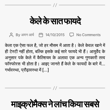
रा
a
ता
ज
g
नी
s
C
अ
केले के सात फायदे
ति
न्य
a
क
स्वा
t
स्थ्य
e
o
By
अमन आर्य
14/10/2015
No Comments
P
P
g
n
o
o
o
केला एक ऐसा फल है, जो हर मौसम में आता है। केले केवल खाने में
के
s
s
r
ले
ही टेस्टी नहीं होता, बल्कि इसके कई सारे फायदे भी हैं। आयुर्वेद के
t
t
i
के
a
d
अनुसार पके केले में कैल्शियम के अलावा एक अन्य गुणकारी तत्व
e
सा
u
a
फॉस्फोरस भी होता है। आइए जानते हैं केले के फायदों के बारे में…
s
त
t
t
गर्भावस्था, प्रौढ़ावस्था में […]
फा
h
e
य
दां
o
T
दे
त
r
a
g
s
C
प्र
माइक्रोमैक्स ने लांच किया सबसे
मु
a
ख