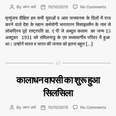
पू
e
र्ण
o
By
अमन आर्य
15/10/2015
No Comments
P
P
डा
ले
g
n
o
o
ख
.
o
मृत्युंजय दीक्षित हम सभी युवाओं व आम जनमानस के दिलों में राज
भा
s
s
क
r
र
करने वाले देश के महान कर्मयोगी भारतरत्न मिसाइलमैन के नाम से
t
t
ला
i
त
a
d
लोकप्रिय पूर्व राष्ट्रपति डा. ए पी जे अब्दुल कलाम का जन्म 15
म
,
e
र
u
a
अक्टूबर 1931 को तमिलनाडु के एम मध्यमवर्गीय परिवर में हुआ
भा
s
त्न
t
t
था। उन्होनें भारत व भारत की जनता को इतना बहुत […]
र
मि
h
e
त
सा
o
र
T
इ
r
त्न
a
ल
,
g
मै
मि
s
न
C
रा
कालाधन वापसी का शुरू हुआ
सा
ज
डा
a
इ
नी
.
t
ति
ल
सिलसिला
क
e
मै
ला
g
न
म
o
o
By
अमन आर्य
15/10/2015
No Comments
P
P
r
n
o
o
i