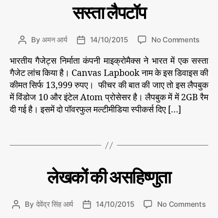
t
स
सस्ता लैपटॉप
e
मा
चा
g
र/
o
सं
o
By
अमन आर्य
14/10/2015
No Comments
P
P
r
पा
n
o
o
द
i
भारतीय गैजेट्‍स निर्माता कंपनी माइक्रोमैक्स ने भारत में एक सस्ता
मा
s
s
की
e
इ
य
गैजेट लांच किया है। Canvas Lapbook नाम के इस डिवाइस की
t
t
s
क्रो
a
d
कीमत सिर्फ 13,999 रुपए। फीचर की बात की जाए तो इस लैपबुक
मै
u
a
में विंडोज 10 और इंटेल Atom प्रोसेसर है। लैपबुक में में 2GB रैम
क्स
माइ
t
t
दी गई है। इसमें दो पॉवरफुल मल्टीमीडिया स्पीकर्स दिए […]
ने
क्रो
h
e
लां
मै
o
T
च
क्स
,
r
a
कि
लैप
g
या
टॉप
s
स
C
वि
लेखकों की असहिष्णुता
शे
ब
a
ष
से
t
सं
स
e
पा
o
By
देवेंद्र सिंह आर्य
14/10/2015
No Comments
P
P
स्ता
द
g
n
o
o