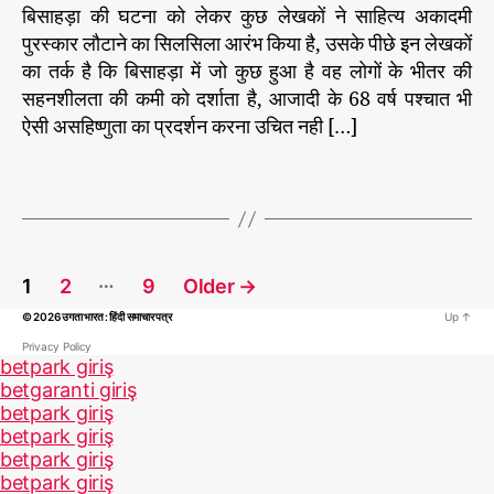
की
लै
o
बिसाहड़ा की घटना को लेकर कुछ लेखकों ने साहित्य अकादमी
ले
s
s
य
प
r
ख
पुरस्कार लौटाने का सिलसिला आरंभ किया है, उसके पीछे इन लेखकों
t
t
टॉ
i
कों
a
d
का तर्क है कि बिसाहड़ा में जो कुछ हुआ है वह लोगों के भीतर की
अ
प
e
की
u
a
सहनशीलता की कमी को दर्शाता है, आजादी के 68 वर्ष पश्चात भी
स
s
अ
t
t
ऐसी असहिष्णुता का प्रदर्शन करना उचित नही […]
हि
स
h
e
ष्णु
हि
o
ता
T
ष्णु
r
,
a
ता
ले
g
ख
s
P
क
…
1
2
9
Older
→
o
© 2026
उगता भारत : हिंदी समाचार पत्र
Up
↑
s
t
Privacy Policy
betpark giriş
s
betgaranti giriş
p
betpark giriş
a
betpark giriş
betpark giriş
g
betpark giriş
i