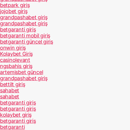
betpark giriş
jojobet giriş
grandpashabet giriş
grandpashabet giriş
betgaranti giriş
betgaranti mobil giriş
betgaranti güncel giriş
onwin giriş
Kolaybet Giriş
casinolevant
ngsbahis giriş
artemisbet güncel
grandpashabet giriş
bettilt giriş
sahabet
sahabet
betgaranti giriş
betgaranti giriş
kolaybet giriş
betgaranti giriş
betgaranti