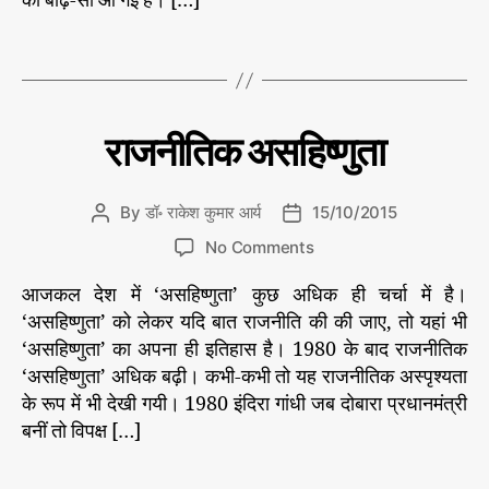
की बाढ़-सी आ गई है। […]
य
ज
h
e
ह
नी
o
T
कै
ति
,
r
a
सी
गो
g
रा
ह
s
ज
त्या
C
डॉ
राजनीतिक असहिष्णुता
रा
नी
a
के
ति
t
श
?
e
कु
By
डॉ॰ राकेश कुमार आर्य
15/10/2015
P
P
मा
g
o
o
र
o
No Comments
o
s
s
आ
n
r
र्य
t
t
आजकल देश में ‘असहिष्णुता’ कुछ अधिक ही चर्चा में है।
रा
की
i
a
d
ज
ले
‘असहिष्णुता’ को लेकर यदि बात राजनीति की की जाए, तो यहां भी
e
u
a
ख
नी
‘असहिष्णुता’ का अपना ही इतिहास है। 1980 के बाद राजनीतिक
s
नी
t
t
अ
ति
‘असहिष्णुता’ अधिक बढ़ी। कभी-कभी तो यह राजनीतिक अस्पृश्यता
से
h
e
स
क
के रूप में भी देखी गयी। 1980 इंदिरा गांधी जब दोबारा प्रधानमंत्री
o
हि
अ
बनीं तो विपक्ष […]
r
ष्णु
स
ता
हि
,
T
ष्णु