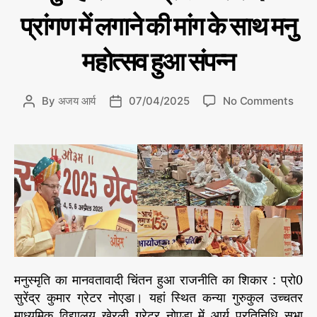
डॉ
ता
t
भा
प्रांगण में लगाने की मांग के साथ मनु
आ
e
र
र्य
त
g
न्यू
महोत्सव हुआ संपन्न
o
ज़
r
i
o
By
अजय आर्य
07/04/2025
No Comments
P
P
e
n
o
o
s
म
s
s
नु
t
t
म
a
d
हा
u
a
रा
t
t
ज
h
e
की
o
प्र
r
ति
मा
मनुस्मृति का मानवतावादी चिंतन हुआ राजनीति का शिकार : प्रो0
सं
सुरेंद्र कुमार ग्रेटर नोएडा। यहां स्थित कन्या गुरुकुल उच्चतर
स
माध्यमिक विद्यालय खेरली ग्रेटर नोएडा में आर्य प्रतिनिधि सभा