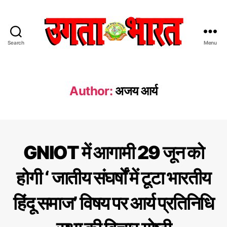
Search
Menu
उ
ग
ता
भा
Author:
अजय आर्य
र
त
:
हिं
दी
C
उ
GNIOT में आगामी 29 जून को
स
ग
a
ता
मा
t
भा
होगी ‘ जातीय संघर्षों में टूटा भारतीय
चा
e
र
र
त
g
प
न्यू
हिंदू समाज’ विषय पर आर्य प्रतिनिधि
o
ज़
त्र
r
i