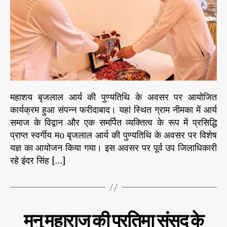
कि
त्र
r
या
–
ग
वं
या
श
या
की
द
प
रं
प
रा
महाशय बृजलाल आर्य की पुण्यतिथि के अवसर पर आयोजित
में
कार्यक्रम हुआ संपन्न फरीदाबाद। यहां स्थित ग्राम नीमका में आर्य
झ
समाज के विद्वान और एक समर्पित व्यक्तित्व के रूप में प्रसिद्धि
ल
प्राप्त स्वर्गीय मo बृजलाल आर्य की पुण्यतिथि के अवसर पर विशेष
क
यज्ञ का आयोजन किया गया। इस अवसर पर पूर्व उप जिलाधिकारी
ता
रहे इंदर सिंह […]
है
इ
ति
हा
स
C
उ
मनु महाराज की प्रतिमा संसद के
:
ग
a