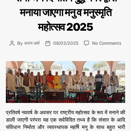
त
g
पा
न्यू
मनाया जाएगा मनु व मनुस्मृति
o
ल
ज़
r
सिं
i
महोत्सव 2025
ह
e
s
o
By
अजय आर्य
08/03/2025
No Comments
P
P
n
o
o
दे
s
s
श
t
t
में
a
d
प
u
a
ह
t
t
ली
h
e
बा
o
र
r
आ
प्रतिवर्ष नववर्ष के अवसर पर राष्ट्रीय महोत्सव के रूप में मनाने की
र्य
डाली जाएगी परंपरा यह एक सर्वविदित तथ्य है कि संसार के आदि
उ
संविधान निर्माता और व्यवस्थापक महर्षि मनु के साथ बहुत भारी
प