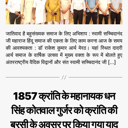
द
o
री
r
(
मे
र
ठ
जातिवाद है बहुसंख्यक समाज के लिए अभिशाप : स्वामी सच्चिदानंद
)
जी महाराज हिंदू समाज की एकता के लिए काम करना आज के समय
का
की आवश्यकता : डॉ राकेश कुमार आर्य मेरठ। यहां स्थित दादरी
वा
आर्य समाज के वार्षिक उत्सव में मुख्य वक्ता के रूप में बोलते हुए
र्षि
अंतरराष्ट्रीय वैदिक विद्वानों और संत स्वामी सच्चिदानंद जी […]
क
स
म्मे
ल
न
C
उ
1857 क्रांति के महानायक धन
हु
ग
a
ता
आ
t
भा
सिंह कोतवाल गुर्जर को क्रांति की
सं
e
र
प
त
g
न्न
न्यू
बरसी के अवसर पर किया गया याद
o
ज़