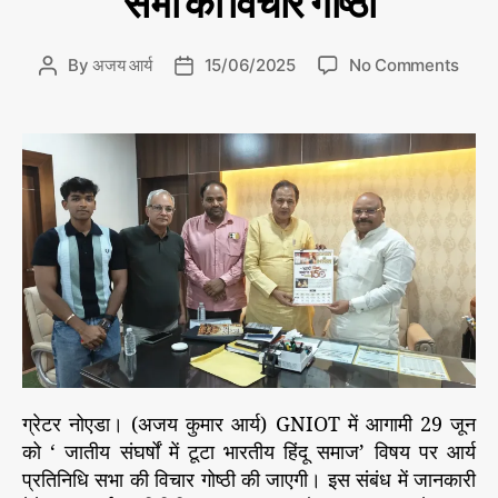
सभा की विचार गोष्ठी
e
s
o
By
अजय आर्य
15/06/2025
No Comments
P
P
n
o
o
G
s
s
N
t
t
I
a
d
O
u
a
T
t
t
में
h
e
आ
o
गा
r
मी
2
9
जू
न
ग्रेटर नोएडा। (अजय कुमार आर्य) GNIOT में आगामी 29 जून
को
को ‘ जातीय संघर्षों में टूटा भारतीय हिंदू समाज’ विषय पर आर्य
हो
प्रतिनिधि सभा की विचार गोष्ठी की जाएगी। इस संबंध में जानकारी
गी