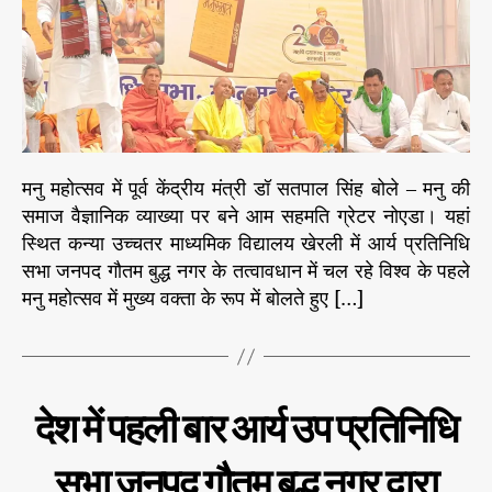
ज
h
e
हु
वै
o
आ
ज्ञा
r
सं
नि
प
क
न्न
व्या
ख्या
प
मनु महोत्सव में पूर्व केंद्रीय मंत्री डॉ सतपाल सिंह बोले – मनु की
र
समाज वैज्ञानिक व्याख्या पर बने आम सहमति ग्रेटर नोएडा। यहां
ब
स्थित कन्या उच्चतर माध्यमिक विद्यालय खेरली में आर्य प्रतिनिधि
ने
आ
सभा जनपद गौतम बुद्ध नगर के तत्वावधान में चल रहे विश्व के पहले
म
मनु महोत्सव में मुख्य वक्ता के रूप में बोलते हुए […]
स
ह
म
ति
C
उ
:
देश में पहली बार आर्य उप प्रतिनिधि
ग
a
डॉ
ता
t
स
भा
सभा जनपद गौतम बुद्ध नगर द्वारा
e
त
र