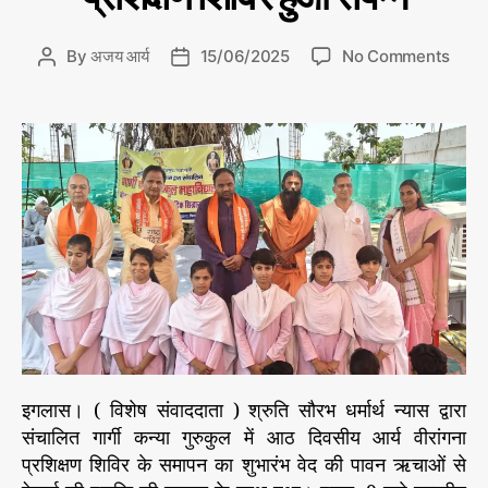
त
g
न्यू
o
ज़
o
By
अजय आर्य
15/06/2025
No Comments
P
P
r
n
o
o
i
गा
s
s
e
र्गी
t
t
s
क
a
d
न्या
u
a
गु
t
t
रु
h
e
कु
o
ल
r
का
आ
ठ
दि
व
इगलास। ( विशेष संवाददाता ) श्रुति सौरभ धर्मार्थ न्यास द्वारा
सी
संचालित गार्गी कन्या गुरुकुल में आठ दिवसीय आर्य वीरांगना
य
प्रशिक्षण शिविर के समापन का शुभारंभ वेद की पावन ऋचाओं से
प्र
शि