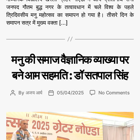
द
जनपद गौतम बुद्ध नगर के तत्वावधान में चले विश्व के पहले
के
त्रिदिवसीय मनु महोत्सव का समापन हो गया है। तीसरे दिन के
प्रां
ग
समापन सत्र में मुख्य वक्ता […]
ण
में
ल
गा
C
उ
ने
मनु की समाज वैज्ञानिक व्याख्या पर
ग
a
की
ता
t
मां
भा
बने आम सहमति : डॉ सतपाल सिंह
e
र
ग
त
g
के
न्यू
o
सा
ज़
o
By
अजय आर्य
05/04/2025
No Comments
P
P
r
थ
n
o
o
i
म
म
s
s
e
नु
नु
t
t
s
म
की
a
d
हो
स
u
a
त्स
मा
t
t
व