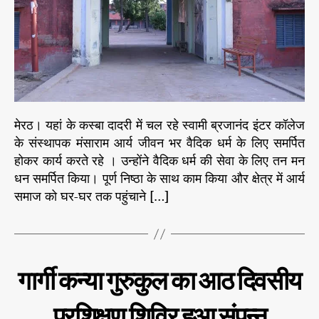
ए
r
ष
स
य
म
प
र्पि
र
त
आ
व्य
र्य
क्ति
प्र
त्व
मेरठ। यहां के कस्बा दादरी में चल रहे स्वामी ब्रजानंद इंटर कॉलेज
ति
का
नि
के संस्थापक मंसाराम आर्य जीवन भर वैदिक धर्म के लिए समर्पित
ना
धि
होकर कार्य करते रहे । उन्होंने वैदिक धर्म की सेवा के लिए तन मन
म
स
धन समर्पित किया। पूर्ण निष्ठा के साथ काम किया और क्षेत्र में आर्य
है
भा
मं
समाज को घर-घर तक पहुंचाने […]
की
सा
वि
रा
चा
म
र
आ
गो
C
उ
र्य
गार्गी कन्या गुरुकुल का आठ दिवसीय
ष्ठी
ग
a
ता
t
भा
प्रशिक्षण शिविर हुआ संपन्न
e
र