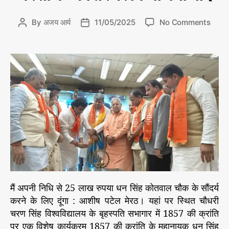
r
i
o
By
अजय आर्य
11/05/2025
No Comments
P
P
e
n
o
o
s
1
s
s
8
t
t
5
a
d
7
u
a
क्रां
t
t
ति
h
e
के
o
म
r
हा
ना
य
क
ध
मैं अपनी निधि से 25 लाख रुपया धन सिंह कोतवाल चौक के सौंदर्य
न
करने के लिए दूंगा : आशीष पटेल मेरठ। यहां पर स्थित चौधरी
सिं
चरण सिंह विश्वविद्यालय के बृहस्पति सभागार में 1857 की क्रांति
ह
18
को
पर एक विशेष कार्यक्रम 1857 की क्रांति के महानायक धन सिंह
57