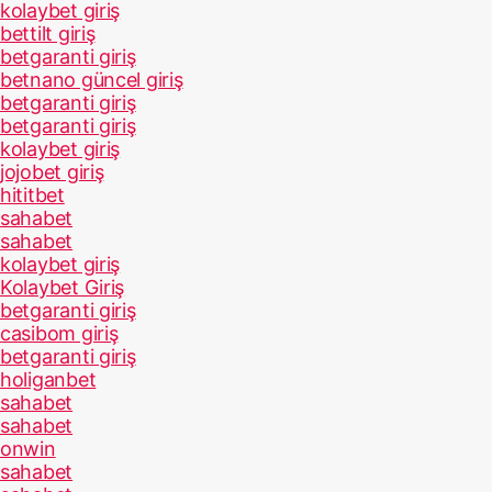
kolaybet giriş
bettilt giriş
betgaranti giriş
betnano güncel giriş
betgaranti giriş
betgaranti giriş
kolaybet giriş
jojobet giriş
hititbet
sahabet
sahabet
kolaybet giriş
Kolaybet Giriş
betgaranti giriş
casibom giriş
betgaranti giriş
holiganbet
sahabet
sahabet
onwin
sahabet