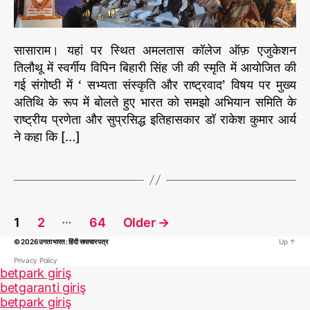
द
r
ना
का
या
प्र
जा
सासाराम। यहां पर स्थित अमलतास कॉलेज ऑफ़ एजुकेशन
मु
ए
तिलौथू में स्वर्गीय विपिन बिहारी सिंह जी की स्मृति में आयोजित की
ख
गा
गई संगोष्ठी में ‘ सभ्यता संस्कृति और राष्ट्रवाद’ विषय पर मुख्य
मू
म
ल्य
अतिथि के रूप में बोलते हुए भारत को समझो अभियान समिति के
नु
है
राष्ट्रीय प्रणेता और सुप्रसिद्ध इतिहासकार डॉ राकेश कुमार आर्य
व
मा
ने कहा कि […]
म
न
नु
व
स्मृ
ता
ति
वा
म
द
P
हो
…
:
1
2
64
Older
→
त्स
o
डॉ
व
© 2026
उगता भारत : हिंदी समाचार पत्र
Up
↑
s
आ
2
t
Privacy Policy
र्य
betpark giriş
0
s
betgaranti giriş
2
p
betpark giriş
5