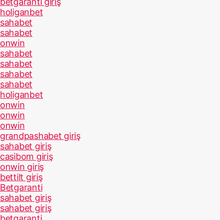
betgaranti giriş
holiganbet
sahabet
sahabet
onwin
sahabet
sahabet
sahabet
sahabet
holiganbet
onwin
onwin
onwin
grandpashabet giriş
sahabet giriş
casibom giriş
onwin giriş
bettilt giriş
Betgaranti
sahabet giriş
sahabet giriş
betgaranti