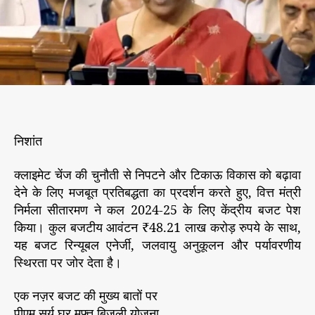
कें
r
द्री
य
ब
ज
ट
की
खा
स
निशांत
बा
तें
औ
क्लाइमेट चेंज की चुनौती से निपटने और टिकाऊ विकास को बढ़ावा
र
देने के लिए मजबूत प्रतिबद्धता का प्रदर्शन करते हुए, वित्त मंत्री
वि
निर्मला सीतारमण ने कल 2024-25 के लिए केंद्रीय बजट पेश
प
किया। कुल बजटीय आवंटन ₹48.21 लाख करोड़ रुपये के साथ,
क्ष
यह बजट रिन्यूबल एनेर्जी, जलवायु अनुकूलन और पर्यावरणीय
की
स्थिरता पर जोर देता है।
रा
ज
एक नज़र बजट की मुख्य बातों पर
नी
ति
पीएम सूर्य घर मुफ्त बिजली योजना