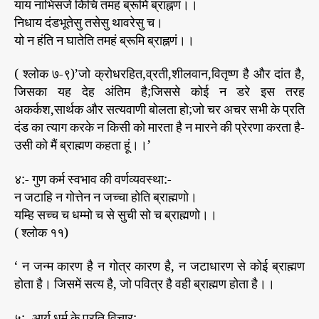
याय नाभिसजे किंचि तमहं ब्रूमि ब्राह्नणं।।
निधाय दंडभूतेसु तसेसु थावरेसु च।
यो न हंति न घातेति तमहं ब्रूमि ब्राह्नणं।।
( श्लोक ७-९)’जो क्रोधरहित,व्रती,शीलवान,वितृष्ण है और दांत है,
जिसका यह देह अंतिम है;जिससे कोई न डरे इस तरह
अकर्कश,सार्थक और सत्यवाणी बोलता हो;जो चर अचर सभी के प्रति
दंड का त्याग करके न किसी को मारता है न मारने की प्रेरणा करता है-
उसी को मैं ब्राह्मण कहता हूं।।’
४:- गुण कर्म स्वभाव की वर्णव्यवस्था:-
न जटाहि न गोत्तेन न जच्चा होति ब्राह्मणो।
यम्हि सच्च च धम्मो च से सुची सो च ब्राह्मणो।।
( श्लोक ११)
‘ न जन्म कारण है न गोत्र कारण है, न जटाधारण से कोई ब्राह्मण
होता है। जिसमें सत्य है, जो पवित्र है वही ब्राह्मण होता है।।
५:- आर्य धर्म के प्रति विचार:-