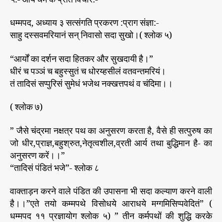
धम्मपद, अध्याय ३ सत्संगति प्रकरण :प्राग संज्ञा:-
साहु दस्सवमरियानं सन् निवासो सदा सुखो।( श्लोक ५)
“आर्यों का दर्शन सदा हितकर और सुखदायी है।”
धीरं च पञ्ञं च बहुस्सुतं च धोरय्हसीलं वतवन्तमरियं।
तं तादिसं सप्पुरिसं सुमेधं भजेथ नक्खत्तपथं व चंदिमा।।
( श्लोक ७)
” जैसे चंद्रमा नक्षत्र पथ का अनुसरण करता है, वैसे ही सत्पुरुष का
जो धीर,प्राज्ञ,बहुश्रुत,नेतृत्वशील,व्रती आर्य तथा बुद्धिमान है- का
अनुसरण करें।।”
“तादिसं पंडितं भजे”- श्लोक ८
वाक्ताड़न करने वाले पंडित की उपासना भी सदा कल्याण करने वाली
है।।”एते तयो कम्मपथे विसोधये आराधये मग्गमिसिप्पवेदितं” (
धम्मपद ११ प्रज्ञायोग श्लोक ५) ” तीन कर्मपथों की शुद्धि करके