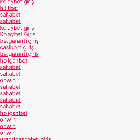
kolaybet giriş
hititbet
sahabet
sahabet
kolaybet giriş
Kolaybet Giriş
betgaranti giriş
casibom giriş
betgaranti giriş
holiganbet
sahabet
sahabet
onwin
sahabet
sahabet
sahabet
sahabet
holiganbet
onwin
onwin
onwin
grandpashabet giriş