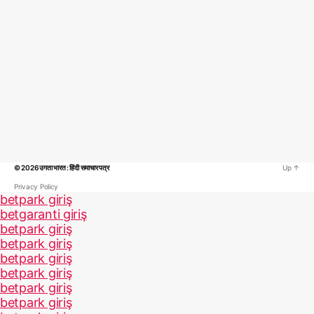
© 2026
उगता भारत : हिंदी समाचार पत्र
Up
↑
Privacy Policy
betpark giriş
betgaranti giriş
betpark giriş
betpark giriş
betpark giriş
betpark giriş
betpark giriş
betpark giriş