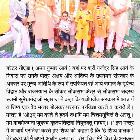
सं
h
e
स्का
o
र
r
के
स
म
य
ली
ग
ग्रेटर नोएडा ( अमन कुमार आर्य ) यहां पर श्री गजेंद्र सिंह आर्य के
ई
प्र
निवास पर उनके पौत्र अक्षय और आदित्य के उपनयन संस्कार के
ति
अवसर पर मुख्य अतिथि के रूप में उपस्थित रहे आर्य समाज के मूर्धन्य
ज्ञा
विद्वान और राजस्थान के सीकर लोकसभा क्षेत्र से लोकसभा सदस्य
से
स्वामी सुमेधानंद जी महाराज ने कहा कि यज्ञोपवीत संस्कार में आचार्य
ही
व शिष्य एक वेद मन्त्र बोलकर परस्पर प्रतिज्ञा करते व कराते हैं।
हो
मन्त्र है ‘ओ३म् मम व्रते ते हृदयं दधामि मम चित्तमनुचित्तं ते अस्तु।
ता
मम वाचमेकमना जुषस्व बृहस्पतिष्ट्वा नियुनक्तु महयम्।।’ इस मन्त्र
है
रा
में आचार्य प्रतिज्ञा करते हुए शिष्य को कहता है कि ‘हे शिष्य बालक !
ष्ट्र
तेरे हृदय को मैं अपने अधीन करता हूं। तेरा चित्त मेरे चित्त के अनुकूल