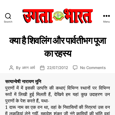
Search
Menu
उ
ग
C
भार
ता
क्या है शिवलिंग और पार्वतीभग पूजा
ती
a
भा
य
t
र
सं
का रहस्य
e
त
स्कृ
ति
g
:
o
हिं
o
By
अमन आर्य
22/07/2012
No Comments
P
P
r
दी
n
o
o
i
स
क्या
s
s
सत्यान्वेषी नारायण मुनि
e
मा
है
t
t
s
पुराणों में में इसकी उत्पत्ति की कथाएं विभिन्न स्थानों पर विभिन्न
चा
शि
a
d
र
रूपों में लिखी हुई मिलती हैं, देखिये हम यहां कुछ उदाहरण उन
व
u
a
प
पुराणों के पेश करते हैं, यथा-
लिं
t
t
त्र
1 दारू नाम का एक वन था, वहां के निवासियों की स्त्रियां उस वन
ग
h
e
औ
में लकडिय़ां लेने गयीं, महादेश शंकर जी नंगे कामियों की भांति वहां
o