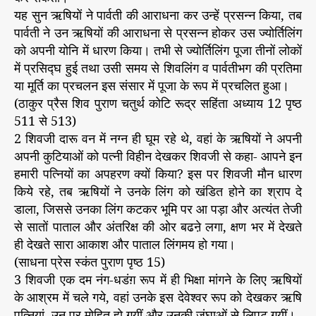
यह सुन ऋषियों ने पार्वती की आराधना कर उन्हें प्रसन्न किया, तब
पार्वती ने उन ऋषियों की आराधना से प्रसन्न होकर उस ज्योर्तिलिंग
को अपनी योनि में धारण किया। तभी से ज्योर्तिलिंग पूजा तीनों लोकों
में प्रसिद्घ हुई तथा उसी समय से शिवलिंग व पार्वतीभग की प्रतिमा
या मूर्ति का प्रचलन इस संसार में पूजा के रूप में प्रचलित हुआ।
(ठाकुर प्रैस शिव पुराण चतुर्थ कोटि रूद्र सहिंता अध्याय 12 पृष्ठ
511 से 513)
2 शिवजी दारू वन में नग्न ही घूम रहे थे, वहां के ऋषियों ने अपनी
अपनी कुटियाओं को पत्नी विहीन देखकर शिवजी से कहा- आपने इन
हमारी पत्नियों का अपहरण क्यों किया? इस पर शिवजी मौन धारण
किये रहे, तब ऋषियों ने उनके लिंग को खंडित होने का श्राप दे
डाला, जिससे उनका लिंग कटकर भूमि पर आ पड़ा और अत्यंत तेजी
से सातों पाताल और अंतरिक्ष की ओर बढऩे लगा, क्षण भर में देखते
ही देखते सारा आकाश और पाताल लिंगमय हो गया।
(साधना प्रेस स्कंत पुराण पृष्ठ 15)
3 शिवजी एक दम नंग-धडंग़ रूप में ही भिक्षा मांगने के लिए ऋषियों
के आश्रम में चले गये, वहां उनके इस देवेश्वर रूप को देखकर ऋषि
पत्नियां, उन पर मोहित हो गयीं और उनकी जंघाओं से लिपट गयीं।