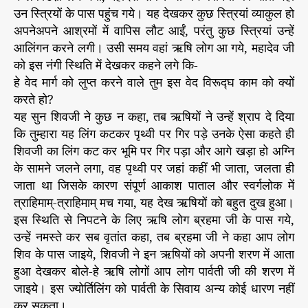
र
r
उन स्त्रियों के पास पहुंच गये। यह देखकर कुछ स्त्रियां व्याकुल हो
पा
अपनेअपने आश्रमों में वापिस लौट आईं, परंतु कुछ स्त्रियां उन्हें
र्व
आलिंगन करने लगी। उसी समय वहां ऋषि लोग आ गये, महादेव जी
ती
को इस नंगी स्थिति में देखकर कहने लगे कि-
भ
हे वेद मार्ग को लुप्त करने वाले तुम इस वेद विरूद्घ काम को क्यों
ग
करते हो?
पू
यह सुन शिवजी ने कुछ न कहा, तब ऋषियों ने उन्हें श्राप दे दिया
जा
का
कि तुम्हारा यह लिंग कटकर पृथ्वी पर गिर पड़े उनके ऐसा कहते ही
र
शिवजी का लिंग कट कर भूमि पर गिर पड़ा और आगे खड़ा हो अग्नि
ह
के सामने जलने लगा, वह पृथ्वी पर जहां कहीं भी जाता, जलता ही
स्य
जाता था जिसके कारण संपूर्ण आकाश पाताल और स्वर्गलोक में
त्राहिमाम्-त्राहिमाम् मच गया, यह देख ऋषियों को बहुत दुख हुआ।
इस स्थिति से निपटने के लिए ऋषि लोग ब्रहमा जी के पास गये,
उन्हें नमस्ते कर सब वृतांत कहा, तब ब्रहमा जी ने कहा आप लोग
शिव के पास जाइये, शिवजी ने इन ऋषियों को अपनी शरण में आता
हुआ देखकर बोले-हे ऋषि लोगों आप लोग पार्वती जी की शरण में
जाइये। इस ज्योर्तिलिंग को पार्वती के सिवाय अन्य कोई धारण नहीं
कर सकता।