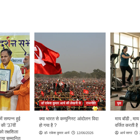
डॉ राकेश कुमार आर्य की लेखनी से
राजनीति
युवा
ें सम्पन्न हुई
क्या भारत से कम्युनिस्ट आंदोलन विदा
माय बॉडी , माय
 की ’37वीं
हो गया है ?
वर्जित करती है
को तक्षशिला
डॉ॰ राकेश कुमार आर्य
12/06/2026
आर्य सागर
ा गया सम्मानित