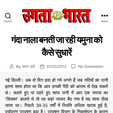
Search
Menu
उ
ग
C
म
ता
गंदा नाला बनती जा रही यमुना को
ह
a
भा
त्व
t
र
पू
कैसे सुधारें
e
त
र्ण
ले
g
:
ख
o
हिं
o
By
अमन आर्य
01/12/2012
No Comments
P
P
r
दी
n
o
o
i
स
गं
s
s
नई दिल्ली। अब वो दिन हवा हो गये लगते हैं जब नदियों का पानी
e
मा
दा
t
t
s
इतना साफ होता था कि आप उनकी पैंदी को आराम से देख सकते
चा
ना
a
d
र
थे। चलते हुए या ठहरे हुए साफ पानी में आप एक रूपया का
ला
u
a
प
‘सिक्का’ डालते थे तो वह कहां जाकर बैठ गया है यह साफ दीख
ब
t
t
त्र
जाता था। पिछले 30-35 वर्षों में स्थिति अधिक खराब हुई है,
न
h
e
ती
पर्यावरण प्रदूषण बढ़ा है। प्रदूषण विभाग के निकम्मेपन के कारण
o