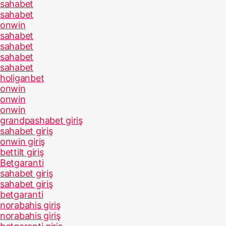
sahabet
sahabet
onwin
sahabet
sahabet
sahabet
sahabet
holiganbet
onwin
onwin
onwin
grandpashabet giriş
sahabet giriş
onwin giriş
bettilt giriş
Betgaranti
sahabet giriş
sahabet giriş
betgaranti
norabahis giriş
norabahis giriş