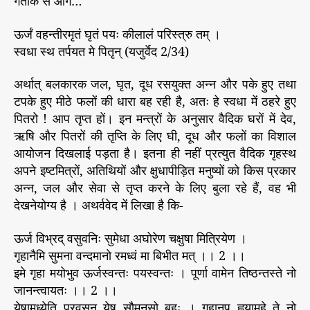
गतांक से आगे…
क
से
ऊर्जं वहन्तीरमृतं घृतं पयः कीलालं परिस्त्रु तम् ।
आ
स्वधा स्थ तर्पयत मे पितृन् (यजुर्वेद 2/34)
गे
…
अर्थात् बलकारक जल, घृत, दूध रसयुक्त अन्न और पके हुए तथा
टपके हुए मीठे फलों की धारा बह रही है, अतः हे स्वधा में ठहरे हुए
पितरो ! आप तृप्त हों। इन मन्त्रों के अनुसार वैदिक घरों में देव,
ऋषि और पितरों की तृप्ति के लिए घी, दूध और फलों का विशाल
आयोजन दिखलाई पड़ता है। इतना ही नहीं प्रत्युत वैदिक गृहस्थ
अपने इष्टमित्रों, अतिथियों और क्षुधापीड़ित मनुष्यों को किस प्रकार
अन्न, जल और सेवा से तृप्त करने के लिए बुला रहे हैं, वह भी
देखनेयोग्य है । अथर्ववेद में लिखा है कि-
ऊर्ज विभ्रद् वसुवनिः सुमेधा अघोरेण चक्षुषा मित्रियेण ।
गृहानैमि सुमना वन्दमानो रमध्वं मा बिभीत मत् ।। 2 ।।
इमे गृहा मयोभुव ऊर्जस्वन्तः पयस्वन्तः । पूर्णा वामेन तिष्ठन्तस्ते नो
जानन्त्वायतः ।। 2 ।।
येषामध्येति प्रवसन् येषु सौमनसो बहुः । गृहानुप ह्वयामहे ते नो