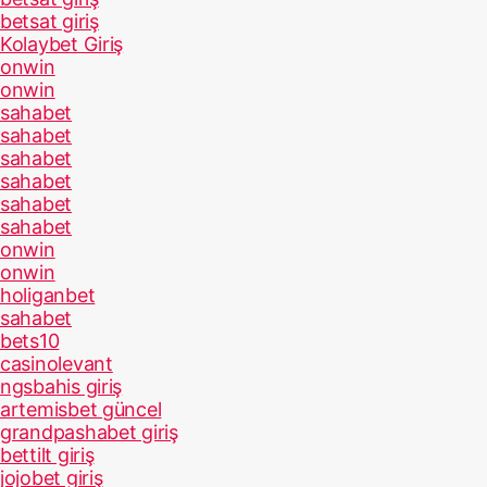
betsat giriş
Kolaybet Giriş
onwin
onwin
sahabet
sahabet
sahabet
sahabet
sahabet
sahabet
onwin
onwin
holiganbet
sahabet
bets10
casinolevant
ngsbahis giriş
artemisbet güncel
grandpashabet giriş
bettilt giriş
jojobet giriş