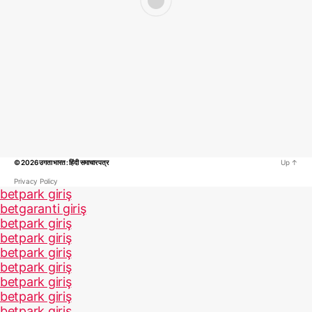
© 2026
उगता भारत : हिंदी समाचार पत्र
Up
↑
Privacy Policy
betpark giriş
betgaranti giriş
betpark giriş
betpark giriş
betpark giriş
betpark giriş
betpark giriş
betpark giriş
betpark giriş