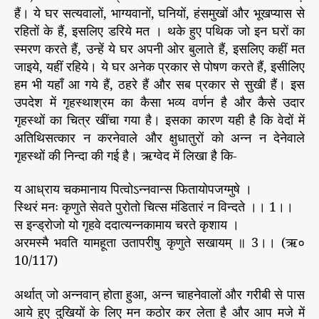
हैं। ये घर सत्यवालों, भाग्यवानों, घनियों, हंसमुखों और भूखप्यास से
रहितों के हैं, इसलिए डरिये मत । थके हुए पथिक जो इन घरों का
स्मरण करते हैं, उन्हें ये घर अपनी ओर बुलाते हैं, इसलिए कहीं मत
जाइये, यहीं रहिये। ये घर अनेक प्रकार से पोषण करते हैं, इसीलिए
हम भी यहाँ आ गये हैं, ठहरे हैं और सब प्रकार से सुखी हैं। इस
उपदेश में गृहस्थाश्रम का कैसा भव्य वर्णन है और कैसे उदार
गृहस्थों का चित्र खींचा गया है। इसका कारण यही है कि वेदों में
अतिथिसत्कार न करनेवाले और क्षुधातुरों को अन्न न देनेवाले
गृहस्थों की निन्दा की गई है। ऋग्वेद में लिखा है कि-
य आध्राय चकमानाय पित्वोऽन्नवान्स फितायोपजग्मुषे ।
स्थिरं मनः कृणुते सेवते पुरोतो चित्स मंडितारं न विन्दते ।। 1।।
स इन्ड्रोजो यो गृहवे ददात्यन्नकामाय चरते कृशाय ।
अरमस्मै भवति यामहूता उतापरीषु कृणुते सखायम् ॥ 3।। (ऋ०
10/117)
अर्थात् जो अन्नवान् होता हुआ, अन्न चाहनेवालों और गरीबी से पास
आये हुए दुखियों के लिए मन कठोर कर लेता है और आप मजे में