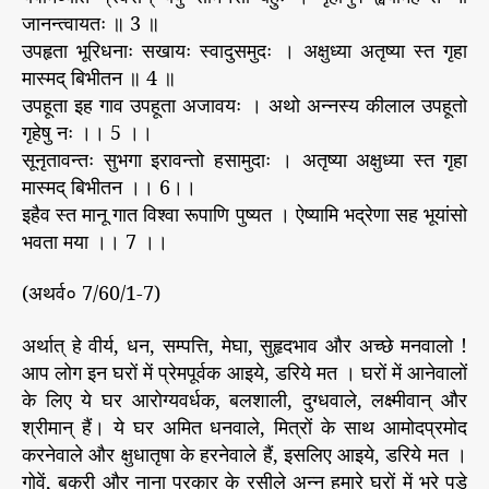
जानन्त्वायतः ॥ 3 ॥
उपहृता भूरिधनाः सखायः स्वादुसमुदः । अक्षुध्या अतृष्या स्त गृहा
मास्मद् बिभीतन ॥ 4 ॥
उपहूता इह गाव उपहूता अजावयः । अथो अन्नस्य कीलाल उपहूतो
गृहेषु नः ।। 5 ।।
सूनृतावन्तः सुभगा इरावन्तो हसामुदाः । अतृष्या अक्षुध्या स्त गृहा
मास्मद् बिभीतन ।। 6।।
इहैव स्त मानू गात विश्वा रूपाणि पुष्यत । ऐष्यामि भद्रेणा सह भूयांसो
भवता मया ।। 7 ।।
(अथर्व० 7/60/1-7)
अर्थात् हे वीर्य, धन, सम्पत्ति, मेघा, सुहृदभाव और अच्छे मनवालो !
आप लोग इन घरों में प्रेमपूर्वक आइये, डरिये मत । घरों में आनेवालों
के लिए ये घर आरोग्यवर्धक, बलशाली, दुग्धवाले, लक्ष्मीवान् और
श्रीमान् हैं। ये घर अमित धनवाले, मित्रों के साथ आमोदप्रमोद
करनेवाले और क्षुधातृषा के हरनेवाले हैं, इसलिए आइये, डरिये मत ।
गोवें, बकरी और नाना प्रकार के रसीले अन्न हमारे घरों में भरे पड़े