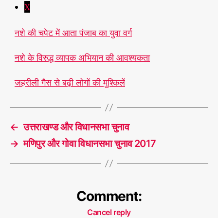
X
नशे की चपेट में आता पंजाब का युवा वर्ग
#
नशे के विरुद्ध व्यापक अभियान की आवश्यकता
वि
धा
न
जहरीली गैस से बढ़ी लोगों की मुश्किलें
स
भा
T
चु
a
ना
←
उत्तराखण्ड और विधानसभा चुनाव
g
व
,
s
→
मणिपुर और गोवा विधानसभा चुनाव 2017
पं
जा
ब
Comment:
Cancel reply