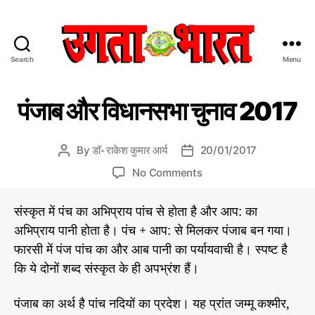
Search
Menu
उ
ग
C
डॉ
ता
पंजाब और विधानसभा चुनाव 2017
रा
a
भा
के
t
र
श
e
त
कु
By
डॉ॰ राकेश कुमार आर्य
20/01/2017
P
P
मा
g
:
o
o
र
o
No Comments
o
हिं
s
s
आ
n
r
दी
र्य
t
t
पं
की
i
संस्कृत में पंच का अभिप्राय पांच से होता है और आप: का
स
a
d
जा
ले
e
मा
अभिप्राय पानी होता है। पंच + आप: से मिलकर पंजाब बन गया।
u
a
ख
ब
s
चा
नी
t
t
फारसी में पंज पांच का और आब पानी का पर्यायवाची है। स्पष्ट है
औ
से
र
h
e
र
कि ये दोनों शब्द संस्कृत के ही अपभ्रंश हैं।
प
रा
o
वि
ज
त्र
r
धा
नी
पंजाब का अर्थ है पांच नदियों का प्रदेश। यह प्रांत जम्मू कश्मीर,
ति
न