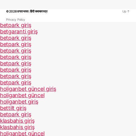
© 2026
उगता भारत : हिंदी समाचार पत्र
Up
↑
Privacy Policy
betpark giriş
betgaranti giriş
betpark giriş
betpark giriş
betpark giriş
betpark giriş
betpark giriş
betpark giriş
betpark giriş
betpark giriş
holiganbet güncel giriş
holiganbet güncel
holiganbet giriş
bettilt giriş
betpark giriş
klasbahis giriş
klasbahis giriş
holiganbet güncel