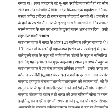
बनता था। आज जब इतने बड़े भू-भाग पर चिंतन करते हैं तो यह सोच
सोवियत संघ की भांति ये विभिन्न देश मिलकर एक महादेश का निर्मा
एकता शक्ति इन्हें एक ही राष्ट्र राज्य की इकाई बनाती थी। इनकी र
के होने के उपरांत भी भारत के इस भू-भाग के शासकों की निष्ठा भा
उसने मजहब के नाम पर भारत के टुकड़े करने आरंभ कर दिये। उसी का
महाभारतकालीन भारत
महाभारत काल में भारत के अंदर 101 प्रसिद्घ क्षत्रिय राजवंश थे
101 राजवंशों के इतने ही महाजनपद (प्रांत या राज्य क्षेत्र) थे। 
वाले दूसरे राजा के युद्घ की भांति कौरव पांडवों के युद्घ में सम्मिलि
इसीलिए यह महाभारत का युद्घ कहलाया। आज इस तथ्य से बहुत कम लोग
महाभारत काल में एक वंश का नाम तर्जिका आता है। इनके प्रांत का
वर्तमान अफरीदी (मूलपाठ अपरन्ध्र) पठानों के प्रांत का नाम 
सम्राट द्रहयु के वंशज गांधार ने गांधार राज्य की स्थापना की, जो
अनुज भरत के पुत्रों तक्ष और पुष्कार की नगरियां इसी गांधार देश की 
सम्राट मांधाता के काल से ही भारत की उत्तर पश्चिमी सीमा पर यवन
इन्होंने यूनान व ग्रीस देश की स्थापना की। यूनान और ग्रीस से भारत
अल्बरूनी के अनुसार वर्तमान मुल्तान वह स्थान है जहां कभी प्रा