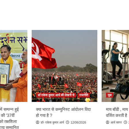
डॉ राकेश कुमार आर्य की लेखनी से
राजनीति
युवा
ें सम्पन्न हुई
क्या भारत से कम्युनिस्ट आंदोलन विदा
माय बॉडी , माय
 की ’37वीं
हो गया है ?
वर्जित करती है
को तक्षशिला
डॉ॰ राकेश कुमार आर्य
12/06/2026
आर्य सागर
ा गया सम्मानित