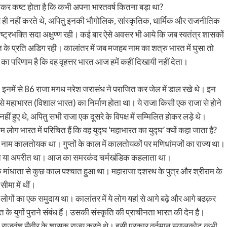
कर कष्ट होता है कि कभी अपना भारतवर्ष कितना बड़ा था?
ण ही नहीं करते थे, अपितु इनकी भौगोलिक, सांस्कृतिक, धार्मिक और राजनीतिक
ाष्ट्रभक्ति सदा अक्षुण्ण रही। कई बार ऐसे अवसर भी आये कि जब स्वतंत्र शासकों
रत के प्रति अडिग रही। कालांतर में जब मजहब नाम का शत्रु भारत में घुसा तो
 परिणाम है कि वह वृहत्तर भारत आज हमें कहीं दिखायी नहीं देता।
। इनमें से 86 राजा मगध नरेश जरासंध ने पराजित कर जेल में डाल रखे थे। इन
इससे महाभारत (विशाल भारत) का निर्माण होता था। ये राजा किसी एक राजा से होने
त नहीं हुए थे, अपितु सभी राजा एक दूसरे के विपक्ष में सम्मिलित होकर लड़े थे।
 भारत में परिचित हैं कि वह युद्घ ‘महाभारत का युद्घ’ क्यों कहा जाता है?
 नाम कालतोयक था। गुप्तों के काल में कालतोयकों पर मणिधांमजों का राज्य था।
अपरांत या अपरीत था। आज का समरकंद चर्मखंडिक कहलाता था।
 कि मांधाता से कुछ काल पश्चात हुआ था। महाराजा दशरथ के पुत्र और श्रीराम के
सीमा में थीं।
 लोगों का एक समुदाय था। कालांतर में ये लोग यहां से आगे बढ़े और आगे बढक़र
 के युगों पुराने संबंध हैं। उसकी संस्कृति की प्राचीनता भारत की देन है।
चीन राजवंश सैवीर के शासक राज्य करते थे। इसी प्रकार वर्तमान स्यालकोट कभी