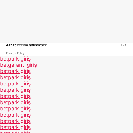
© 2026
उगता भारत : हिंदी समाचार पत्र
Up
↑
Privacy Policy
betpark giriş
betgaranti giriş
betpark giriş
betpark giriş
betpark giriş
betpark giriş
betpark giriş
betpark giriş
betpark giriş
betpark giriş
betpark giriş
betpark giriş