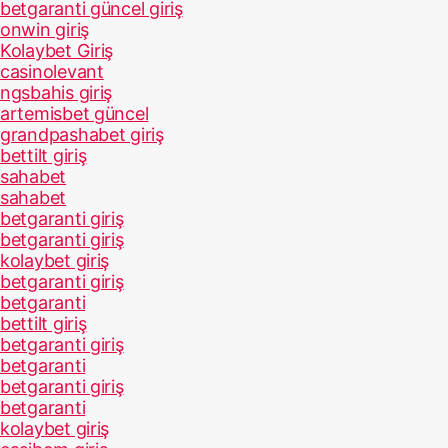
betgaranti güncel giriş
onwin giriş
Kolaybet Giriş
casinolevant
ngsbahis giriş
artemisbet güncel
grandpashabet giriş
bettilt giriş
sahabet
sahabet
betgaranti giriş
betgaranti giriş
kolaybet giriş
betgaranti giriş
betgaranti
bettilt giriş
betgaranti giriş
betgaranti
betgaranti giriş
betgaranti
kolaybet giriş