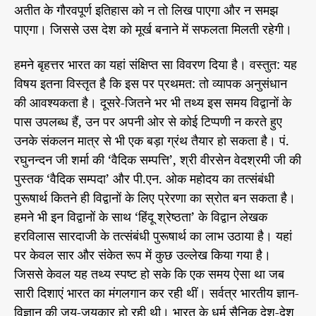
के
अतीत के गौरवपूर्ण इतिहास को न तो लिख पाएगा और न समझ
भा
रू
पाएगा। जिससे उस देश को मूर्ख बनाने में सफलता मिलती रहेगी।
र
प
में
त
भा
-
हमने बृहत्तर भारत का यहां संक्षिप्त सा विवरण दिया है। वस्तुत: यह
र
4
त
विषय इतना विस्तृत है कि इस पर प्रथमत: तो व्यापक अनुसंधान
3
की आवश्यकता है। दूसरे-जितने भर भी तथ्य इस समय विद्वानों के
पास उपलब्ध हैं, उन पर अपनी ओर से कोई टिप्पणी न करते हुए
उनके संकलन मात्र से भी एक बड़ा ग्रंथ तैयार हो सकता है। पं.
रघुनन्दन जी शर्मा की ‘वैदिक सम्पत्ति’, श्री वीरसेन वेदश्रमी जी की
पुस्तक ‘वैदिक सम्पदा’ और पी.एन. ओक महोदय का तत्संबंधी
पुरूषार्थ कितने ही विद्वानों के लिए प्रेरणा का स्रोत बन सकता है।
हमने भी इन विद्वानों के साथ ‘हिंदू श्रेष्ठता’ के विद्वान लेखक
हरविलास सारदाजी के तत्संबंधी पुरूषार्थ का लाभ उठाया है। यहां
पर केवल सार और संकेत रूप में कुछ उल्लेख किया गया है।
जिससे केवल यह तथ्य स्पष्ट हो सके कि एक समय ऐसा था जब
सारी दिशाएं भारत का मंगलगान कर रही थीं। सर्वत्र भारतीय ज्ञान-
विज्ञान की जय-जयकार हो रही थी। भारत के धर्म सैनिक देश-देश