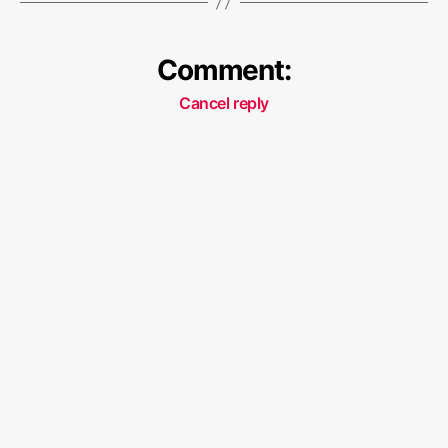
रू
भा
र
Comment:
त
Cancel reply