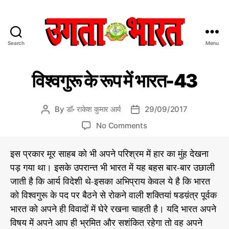
Search
Menu
उ
ग
C
डॉ
ता
विश्वगुरू के रूप में भारत-43
रा
a
भा
के
t
र
श
e
त
कु
By
डॉ॰ राकेश कुमार आर्य
29/09/2017
P
P
मा
g
:
o
o
र
o
No Comments
o
हिं
s
s
आ
n
r
दी
र्य
t
t
वि
की
i
इस प्रकार मूर साहब को भी अपने परिश्रम में हार का मुंह देखना
स
a
d
श्व
ले
e
मा
पड़ गया था। इसके उपरान्त भी भारत में यह बहस बार-बार उछाली
u
a
ख
गु
s
चा
नी
t
t
जाती है कि आर्य विदेशी थे-इसका अभिप्राय केवल ये है कि भारत
रू
से
र
h
e
के
को विश्वगुरू के पद पर बैठने से रोकने वाली शक्तियां षडय़ंत्र पूर्वक
प
वि
o
रू
श्व
भारत को अपने ही विवादों में घेरे रखना चाहती है। यदि भारत अपने
त्र
r
प
गु
विषय में अपने आप ही भ्रमित और सशंकित रहेगा तो वह अपने
रू
में