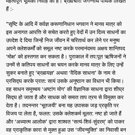
महत्वपूर्ण भूमिका निर्वाह की है। ब्रह्मचारी जगन्नाथ पथिक लिखते
हैं :-
”सृष्टि के आदि में सर्वज्ञ करूणानिधान भगवान ने मानव मात्र को
इस अनागत आपत्ति से सचेत करते हुए वेदों में उन दिव्य साधनों का
उपदेश दे दिया जिन्हें निज जीवन में चरितार्थ कर लेने पर मनुष्य
अपने क्लेशकर्मों को समूल नष्ट करके परमानंदमय अक्षय शान्तिपद
‘मोक्ष’ को हस्तगत कर सकता है। पुराकाल में तप:पूत ऋषिजनों ने
उनमें से कतिपय साधनों का चयन करके मानव मात्र के लिए उन्हें
सुकर बनाते हुए ‘ब्रह्मयज्ञ’ अथवा ‘वैदिक साधना’ के नाम से
प्रसिद्घ करके प्रात: सायं उसके अनुष्ठान का विधान भी किया।
वह साधन समुच्चय ‘अष्टांग योग’ की वैज्ञानिक साधना द्वारा शीघ्र
सिद्घ हो जाता है और साधक को समात ताप त्रय से विमुक्त कर
देता है। तदनन्तर ‘भूतजयी’ बना यह उपासक जड़ प्रकृति पर
विजय पा लेता है, फलत: उसके क्लेशकर्म मूलत: नष्ट हो जाते हैं
और ‘अध्यात्म आलोक’ द्वारा शाश्वत ‘सत्यं-शिवं-सुंदरम्’ को पाकर
वह प्राकृतिक कारा से मुक्त हुआ उस ‘जीवन्मुक्ति’ का निवासी बन