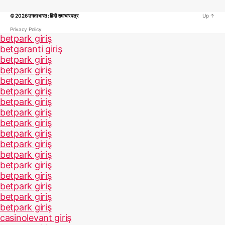
© 2026
उगता भारत : हिंदी समाचार पत्र
Up
↑
Privacy Policy
betpark giriş
betgaranti giriş
betpark giriş
betpark giriş
betpark giriş
betpark giriş
betpark giriş
betpark giriş
betpark giriş
betpark giriş
betpark giriş
betpark giriş
betpark giriş
betpark giriş
betpark giriş
betpark giriş
betpark giriş
casinolevant giriş