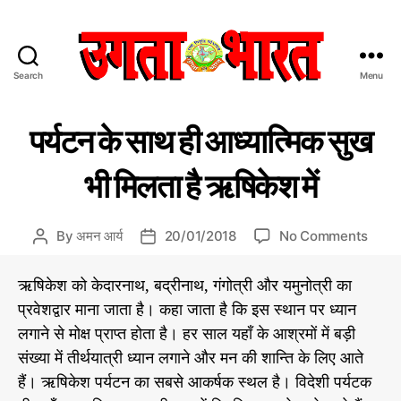
Search
Menu
उ
ग
C
सै
ता
पर्यटन के साथ ही आध्यात्मिक सुख
र
a
भा
स
t
र
पा
भी मिलता है ऋषिकेश में
e
त
टा
g
:
o
हिं
o
By
अमन आर्य
20/01/2018
No Comments
P
P
r
दी
n
o
o
i
स
प
s
s
ऋषिकेश को केदारनाथ, बद्रीनाथ, गंगोत्री और यमुनोत्री का
e
मा
र्य
t
t
s
चा
प्रवेशद्वार माना जाता है। कहा जाता है कि इस स्थान पर ध्यान
ट
a
d
र
लगाने से मोक्ष प्राप्त होता है। हर साल यहाँ के आश्रमों में बड़ी
न
u
a
प
के
संख्या में तीर्थयात्री ध्यान लगाने और मन की शान्ति के लिए आते
t
t
त्र
सा
h
e
हैं। ऋषिकेश पर्यटन का सबसे आकर्षक स्थल है। विदेशी पर्यटक
थ
o