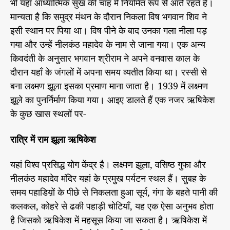
भी यहाँ आध्यात्मिक सुख की चाह में नियमित रूप से आते रहते हैं।
ही
r
मान्यता है कि समुद्र मंथन के दौरान निकला विष भगवान शिव ने
आ
इसी स्थान पर पिया था। विष पीने के बाद उनका गला नीला पड़
ध्या
त्मि
गया और उन्हें नीलकंठ महादेव के नाम से जाना गया। एक अन्य
क
किवदंती के अनुसार भगवान श्रीराम ने अपने वनवास काल के
सु
दौरान यहाँ के जंगलों में अपना समय व्यतीत किया था। रस्सी से
ख
बना लक्ष्मण झूला इसका प्रमाण माना जाता है। 1939 में लक्ष्मण
भी
मि
झूले का पुनर्निर्माण किया गया। आइए डालते हैं एक नजर ऋषिकेश
ल
के कुछ खास स्थलों पर-
ता
है
रात्रि में राम झूला ऋषिकेश
ऋ
षि
यहां विश्व प्रसिद्ध योग केंद्र है। लक्ष्मण झूला, वसिष्ठ गुफा और
के
श
नीलकंठ महादेव मंदिर यहां के प्रमुख पर्यटन स्थल हैं। सुबह के
में
समय पहाडिय़ों के पीछे से निकलता हुआ सूर्य, गंगा के बहते पानी की
कलकल, कोहरे से ढकी पहाड़ी चोटियाँ, यह एक ऐसा अनुभव होता
है जिसको ऋषिकेश में महसूस किया जा सकता है। ऋषिकेश में