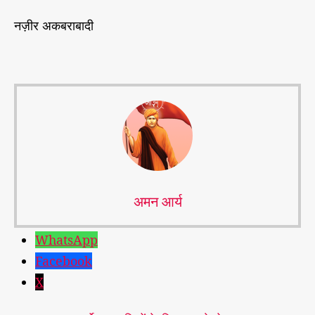
नज़ीर अकबराबादी
अमन आर्य
WhatsApp
Facebook
X