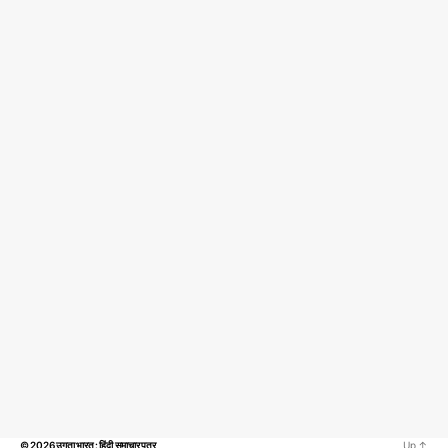
© 2026
उगता भारत : हिंदी समाचार पत्र
Up
↑