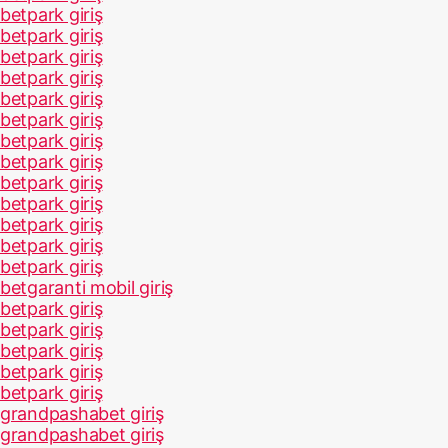
betpark giriş
betpark giriş
betpark giriş
betpark giriş
betpark giriş
betpark giriş
betpark giriş
betpark giriş
betpark giriş
betpark giriş
betpark giriş
betpark giriş
betpark giriş
betgaranti mobil giriş
betpark giriş
betpark giriş
betpark giriş
betpark giriş
betpark giriş
grandpashabet giriş
grandpashabet giriş