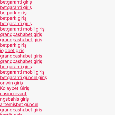
betgaranti giriş
betgaranti giriş
betpark giriş
betpark giriş
betgaranti giriş
betgaranti mobil giriş
grandpashabet giriş
grandpashabet giriş
betpark giriş
jojobet giriş
grandpashabet giriş
grandpashabet giriş
betgaranti giriş
betgaranti mobil giriş
betgaranti güncel giriş
onwin giriş
Kolaybet Giriş
casinolevant
ngsbahis giriş
artemisbet güncel
grandpashabet giriş