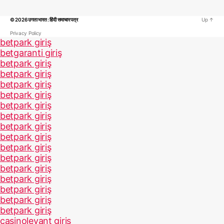
© 2026
उगता भारत : हिंदी समाचार पत्र
Up
↑
Privacy Policy
betpark giriş
betgaranti giriş
betpark giriş
betpark giriş
betpark giriş
betpark giriş
betpark giriş
betpark giriş
betpark giriş
betpark giriş
betpark giriş
betpark giriş
betpark giriş
betpark giriş
betpark giriş
betpark giriş
betpark giriş
casinolevant giriş