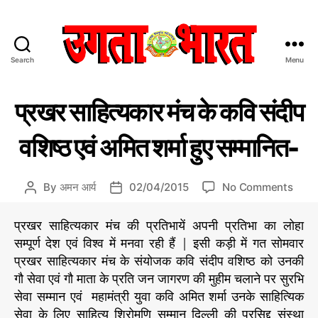
Search
Menu
उ
ग
C
वि
ता
प्रखर साहित्यकार मंच के कवि संदीप
वि
a
भा
धा
t
र
वशिष्ठ एवं अमित शर्मा हुए सम्मानित-
e
त
g
:
o
हिं
o
By
अमन आर्य
02/04/2015
No Comments
P
P
r
दी
n
o
o
i
स
प्र
s
s
प्रखर साहित्यकार मंच की प्रतिभायें अपनी प्रतिभा का लोहा
e
मा
ख
t
t
s
सम्पूर्ण देश एवं विश्व में मनवा रही हैं | इसी कड़ी में गत सोमवार
चा
र
a
d
र
प्रखर साहित्यकार मंच के संयोजक कवि संदीप वशिष्ठ को उनकी
सा
u
a
प
गौ सेवा एवं गौ माता के प्रति जन जागरण की मुहीम चलाने पर सुरभि
हि
t
t
त्र
सेवा सम्मान एवं महामंत्री युवा कवि अमित शर्मा उनके साहित्यिक
त्य
h
e
का
सेवा के लिए साहित्य शिरोमणि सम्मान दिल्ली की प्रसिद्द संस्था
o