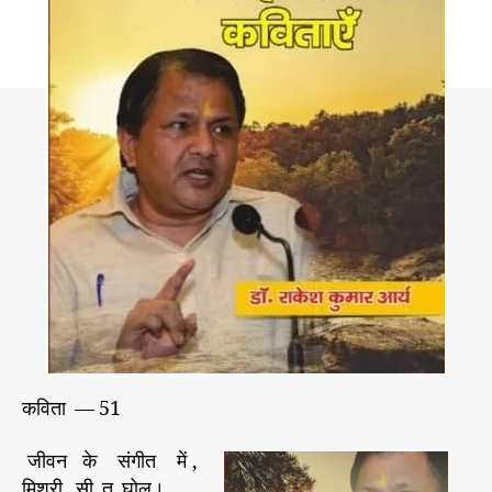
मा
न
औ
र
भ
वि
ष्य
–
1
कविता — 51
जीवन के संगीत में ,
मिश्री सी तू घोल।