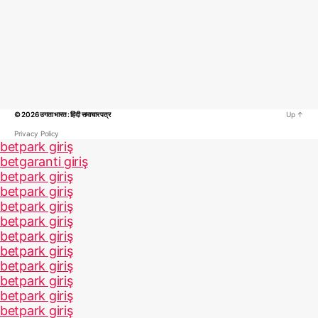
© 2026
उगता भारत : हिंदी समाचार पत्र
Up
↑
Privacy Policy
betpark giriş
betgaranti giriş
betpark giriş
betpark giriş
betpark giriş
betpark giriş
betpark giriş
betpark giriş
betpark giriş
betpark giriş
betpark giriş
betpark giriş