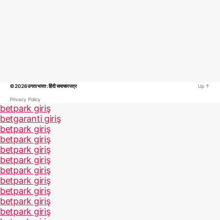
© 2026
उगता भारत : हिंदी समाचार पत्र
Up
↑
Privacy Policy
betpark giriş
betgaranti giriş
betpark giriş
betpark giriş
betpark giriş
betpark giriş
betpark giriş
betpark giriş
betpark giriş
betpark giriş
betpark giriş