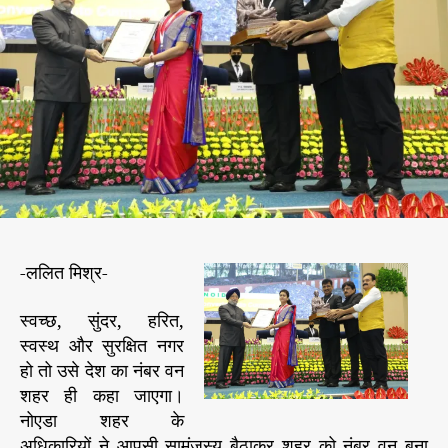
स्व
h
e
च्छ
o
,
r
सुं
द
र
,
ह
रि
त
औ
र
-ललित मिश्र-
सु
र
क्षि
स्वच्छ, सुंदर, हरित,
त
स्वस्थ और सुरक्षित नगर
नो
हो तो उसे देश का नंबर वन
ए
शहर ही कहा जाएगा।
डा
नोएडा शहर के
को
अधिकारियों ने आपसी सामंजस्य बैठाकर शहर को नंबर वन बना
ज