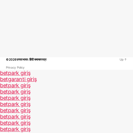
© 2026
उगता भारत : हिंदी समाचार पत्र
Up
↑
Privacy Policy
betpark giriş
betgaranti giriş
betpark giriş
betpark giriş
betpark giriş
betpark giriş
betpark giriş
betpark giriş
betpark giriş
betpark giriş