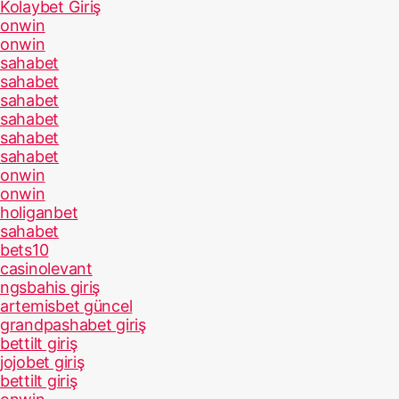
Kolaybet Giriş
onwin
onwin
sahabet
sahabet
sahabet
sahabet
sahabet
sahabet
onwin
onwin
holiganbet
sahabet
bets10
casinolevant
ngsbahis giriş
artemisbet güncel
grandpashabet giriş
bettilt giriş
jojobet giriş
bettilt giriş