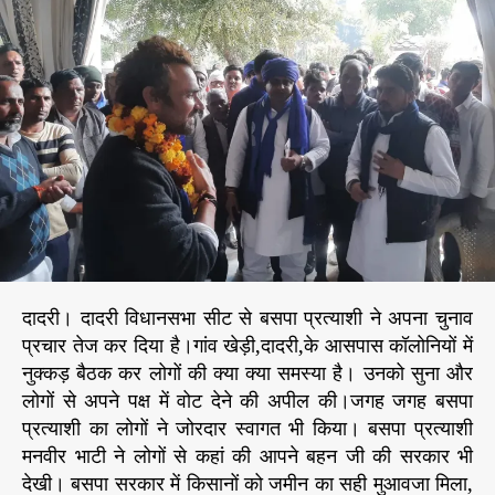
प्र
h
e
त्या
o
शी
r
म
न
वी
र
भा
टी
के
स
म
र्थ
दादरी। दादरी विधानसभा सीट से बसपा प्रत्याशी ने अपना चुनाव
कों
प्रचार तेज कर दिया है।गांव खेड़ी,दादरी,के आसपास कॉलोनियों में
ने
नुक्कड़ बैठक कर लोगों की क्या क्या समस्या है। उनको सुना और
चु
ना
लोगों से अपने पक्ष में वोट देने की अपील की।जगह जगह बसपा
व
प्रत्याशी का लोगों ने जोरदार स्वागत भी किया। बसपा प्रत्याशी
प्र
मनवीर भाटी ने लोगों से कहां की आपने बहन जी की सरकार भी
चा
देखी। बसपा सरकार में किसानों को जमीन का सही मुआवजा मिला,
र