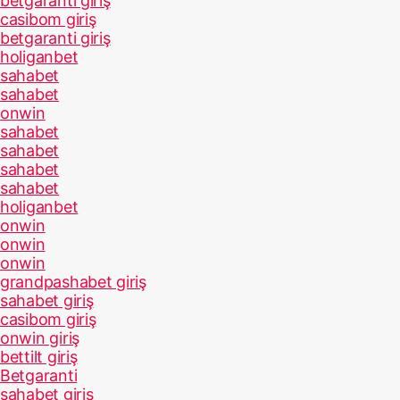
betgaranti giriş
casibom giriş
betgaranti giriş
holiganbet
sahabet
sahabet
onwin
sahabet
sahabet
sahabet
sahabet
holiganbet
onwin
onwin
onwin
grandpashabet giriş
sahabet giriş
casibom giriş
onwin giriş
bettilt giriş
Betgaranti
sahabet giriş