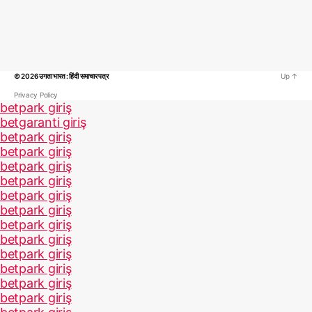
© 2026
उगता भारत : हिंदी समाचार पत्र
Up
↑
Privacy Policy
betpark giriş
betgaranti giriş
betpark giriş
betpark giriş
betpark giriş
betpark giriş
betpark giriş
betpark giriş
betpark giriş
betpark giriş
betpark giriş
betpark giriş
betpark giriş
betpark giriş