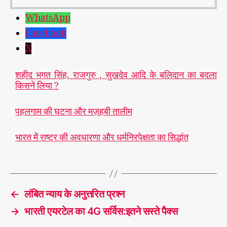
WhatsApp
Facebook
X
शहीद भगत सिंह, राजगुरु , सुखदेव आदि के बलिदान का बदला
किसने लिया ?
पहलगाम की घटना और मज़हबी तालीम
भारत में राष्ट्र की अवधारणा और धर्मनिरपेक्षता का सिद्धांत
आ
तं
क
T
वा
a
←
लंबित न्याय के अनुत्तरित प्रश्न
द
g
s
→
भारती एयरटेल का 4G सर्विस:इतने सस्ते पैक्स