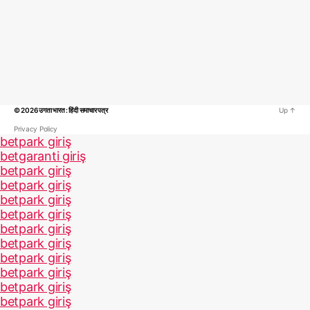
© 2026
उगता भारत : हिंदी समाचार पत्र
Up
↑
Privacy Policy
betpark giriş
betgaranti giriş
betpark giriş
betpark giriş
betpark giriş
betpark giriş
betpark giriş
betpark giriş
betpark giriş
betpark giriş
betpark giriş
betpark giriş