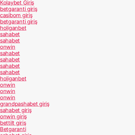
Kolaybet Giriş
betgaranti giriş
casibom giriş
betgaranti giriş
holiganbet
sahabet
sahabet
onwin
sahabet
sahabet
sahabet
sahabet
holiganbet
onwin
onwin
onwin
grandpashabet giriş
sahabet giriş
onwin giriş
bettilt giriş
Betgaranti