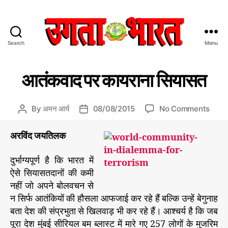
Search
Menu
उ
ग
C
म
ता
आतंकवाद पर कायराना सियासत
ह
a
भा
त्व
t
र
पू
e
त
र्ण
o
By
अमन आर्य
08/08/2015
No Comments
P
P
ले
g
:
n
o
o
ख
o
हिं
आ
s
s
अरविंद जयतिलक
r
दी
तं
t
t
i
स
क
a
d
दुर्भाग्यपूर्ण है कि भारत में
e
मा
वा
u
a
ऐसे सियासतदानों की कमी
s
चा
द
t
t
नहीं जो अपने बोलवचन से
र
प
h
e
प
न सिर्फ आतंकियों की हौसला आफजाई कर रहे हैं बल्कि उन्हें बेगुनाह
र
o
त्र
का
r
बता देश की संप्रभुता से खिलवाड़ भी कर रहे हैं। आश्चर्य है कि जब
य
पूरा देश मुंबई सीरियल बम ब्लास्ट में मारे गए 257 लोगों के मुजरिम