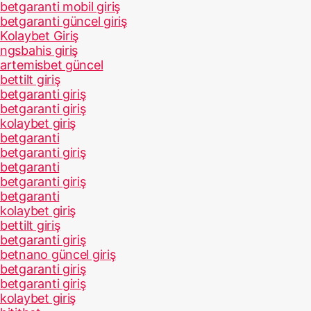
betgaranti mobil giriş
betgaranti güncel giriş
Kolaybet Giriş
ngsbahis giriş
artemisbet güncel
bettilt giriş
betgaranti giriş
betgaranti giriş
kolaybet giriş
betgaranti
betgaranti giriş
betgaranti
betgaranti giriş
betgaranti
kolaybet giriş
bettilt giriş
betgaranti giriş
betnano güncel giriş
betgaranti giriş
betgaranti giriş
kolaybet giriş