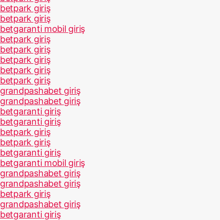
betpark giriş
betpark giriş
betgaranti mobil giriş
betpark giriş
betpark giriş
betpark giriş
betpark giriş
betpark giriş
grandpashabet giriş
grandpashabet giriş
betgaranti giriş
betgaranti giriş
betpark giriş
betpark giriş
betgaranti giriş
betgaranti mobil giriş
grandpashabet giriş
grandpashabet giriş
betpark giriş
grandpashabet giriş
betgaranti giriş