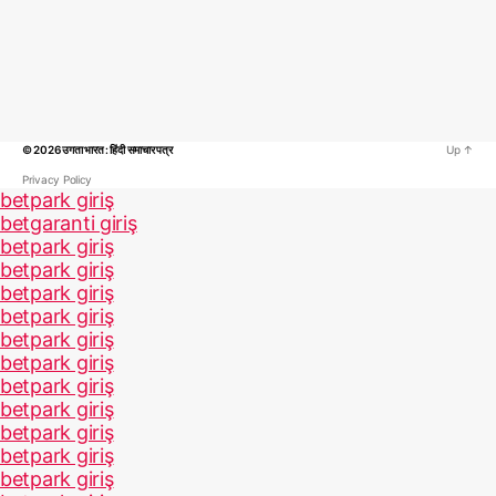
© 2026
उगता भारत : हिंदी समाचार पत्र
Up
↑
Privacy Policy
betpark giriş
betgaranti giriş
betpark giriş
betpark giriş
betpark giriş
betpark giriş
betpark giriş
betpark giriş
betpark giriş
betpark giriş
betpark giriş
betpark giriş
betpark giriş