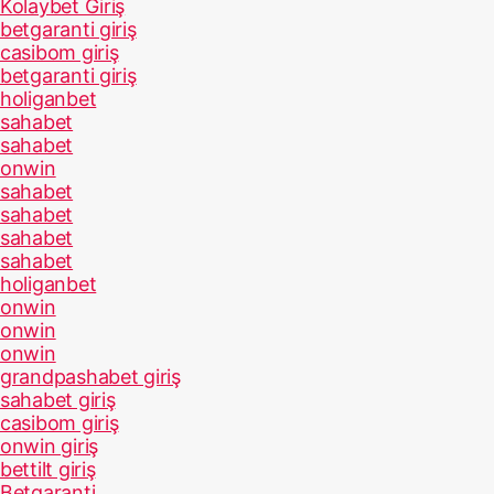
Kolaybet Giriş
betgaranti giriş
casibom giriş
betgaranti giriş
holiganbet
sahabet
sahabet
onwin
sahabet
sahabet
sahabet
sahabet
holiganbet
onwin
onwin
onwin
grandpashabet giriş
sahabet giriş
casibom giriş
onwin giriş
bettilt giriş
Betgaranti