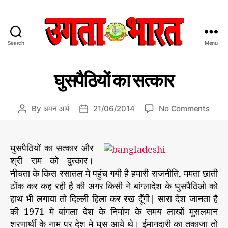
Search
Menu
उ
ग
C
प्र
ता
घुसपैठियों का सत्कार
मु
a
भा
ख
t
र
स
e
त
मा
o
By
अमन आर्य
21/06/2014
No Comments
P
P
चा
g
:
n
o
o
र/
o
हिं
घु
s
s
सं
r
दी
पा
स
t
t
घुसपैठियों का सत्कार और
द
i
स
पै
a
d
श्री राम को दुत्कार।
की
e
मा
ठि
u
a
य
नीचता के किस रसातल मे पहुंच गयी है हमारी राजनीति, ममता छाती
s
चा
यों
t
t
ठोंक कर कह रही है की अगर किसी ने बांग्लादेश के घुसपैठिओ को
र
का
h
e
प
हाथ भी लगाया तो दिल्ली हिला कर रख दूँगी|
सारा देश जानता है
स
o
त्र
त्का
की 1971 मे बांगला देश के निर्माण के समय लाखों मुसलमान
r
र
शरणार्थी के नाम पर देश मे घुस आये थे। ईमानदारी का तकाजा तो