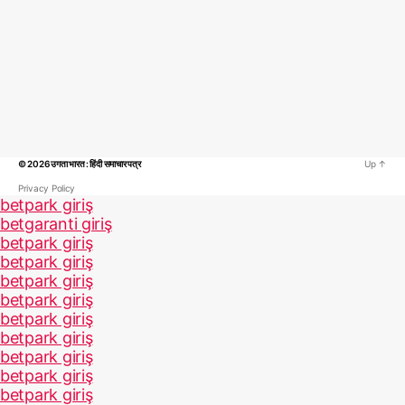
© 2026
उगता भारत : हिंदी समाचार पत्र
Up
↑
Privacy Policy
betpark giriş
betgaranti giriş
betpark giriş
betpark giriş
betpark giriş
betpark giriş
betpark giriş
betpark giriş
betpark giriş
betpark giriş
betpark giriş