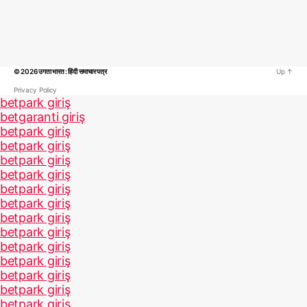
© 2026
उगता भारत : हिंदी समाचार पत्र
Up
↑
Privacy Policy
betpark giriş
betgaranti giriş
betpark giriş
betpark giriş
betpark giriş
betpark giriş
betpark giriş
betpark giriş
betpark giriş
betpark giriş
betpark giriş
betpark giriş
betpark giriş
betpark giriş
betpark giriş