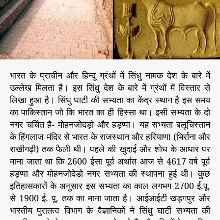
ड़ो
r
-
ह
ड़
प्पा
की
स
भारत के प्राचीन और हिन्दू ग्रंथों में सिंधु नामक देश के बारे में
भ्य
उल्लेख मिलता है। इस सिंधु देश के बारे में ग्रंथों में विस्तार से
ता
का
लिखा हुआ है। सिंधु घाटी की सभ्यता का केंद्र स्थान है इस समय
सं
का पाकिस्तान जो कि भारत का ही हिस्सा था। इसी सभ्यता के दो
बं
नगर चर्चित है- मोहनजोदड़ो और हड़प्पा। यह सभ्यता बलूचिस्तान
ध
के हिंगलाज मंदिर से भारत के राजस्थान और हरियाणा (भिर्राना और
हि
राखीगढ़ी) तक फैली थी। पहले की खुदाई और शोध के आधार पर
न्दू
माना जाता था कि 2600 ईसा पूर्व अर्थात आज से 4617 वर्ष पूर्व
आ
हड़प्पा और मोहनजोदेडो नगर सभ्यता की स्थापना हुई थी। कुछ
र्यों
से
इतिहासकारों के अनुसार इस सभ्यता का काल लगभग 2700 ई.पू.
र
से 1900 ई. पू. तक का माना जाता है। आईआईटी खड़गपुर और
हा
भारतीय पुरातत्व विभाग के वैज्ञानिकों ने सिंधु घाटी सभ्यता की
है