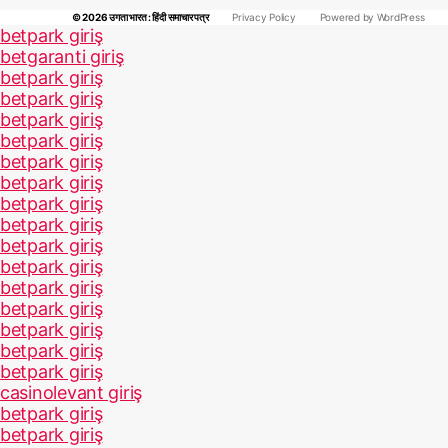
© 2026
उगता भारत : हिंदी समाचार पत्र
Privacy Policy
Powered by WordPress
betpark giriş
betgaranti giriş
betpark giriş
betpark giriş
betpark giriş
betpark giriş
betpark giriş
betpark giriş
betpark giriş
betpark giriş
betpark giriş
betpark giriş
betpark giriş
betpark giriş
betpark giriş
betpark giriş
betpark giriş
casinolevant giriş
betpark giriş
betpark giriş