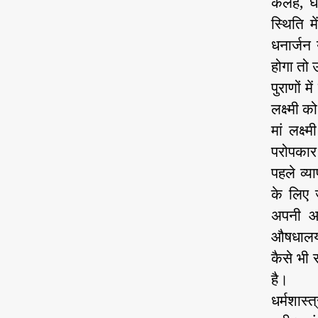
कलह, घा
स्थिति म
धनार्जन
होगा तो
पुराणों 
लक्ष्मी 
मां लक्
परोपकार 
पहले व्य
के लिए 
अपनी आय
औषधालय 
कैसे भी 
है।
धर्मशास्त