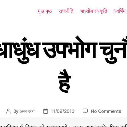
मुख पृष्ठ
राजनीति
भारतीय संस्कृति
स्वर्णि
ाधुंध उपभोग चुन
है
o
By
अमन आर्य
11/09/2013
No Comments
P
P
n
o
o
ध
s
s