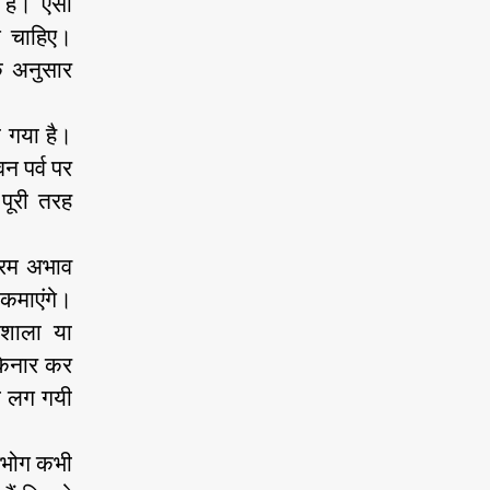
 है। ऐसी
ने चाहिए।
े अनुसार
ा गया है।
न पर्व पर
पूरी तरह
्रिम अभाव
कमाएंगे।
मशाला या
किनार कर
ड़ लग गयी
 उपभोग कभी