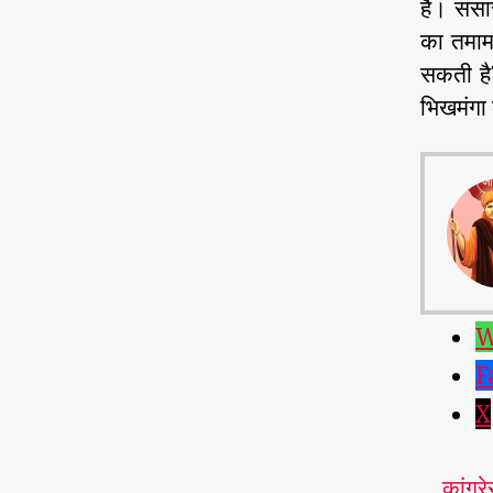
है। संस
का तमाम 
सकती है?
भिखमंगा 
W
F
X
कांग्र