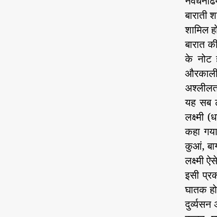
नवधनाढय
बाराती शर
शामिल हो
बारात की
के नोट ह
औरकाली 
अश्लीलता
यह सब लक
लक्ष्मी 
कहा गया 
कुआं, ब
लक्ष्मी 
इसी प्र
घातक हो
दुर्व्यस