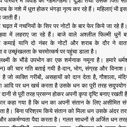
 परिवार में विवाह की गहमागहमी। दूल्हा तथा उसके पिता स
न
t
t
ाब के नशे में धुत्त होकर भंगड़ा नृत्य कर रहे हैं। महिलाएं भी इस
का
a
d
 जाती हैं।
अं
u
a
 चढ़त में नचनियों के सिर पर नोटों के बार फेर किये जा रहे है
धा
t
t
धुं
h
e
वा में लहराए जा रहे हैं। बाजे वाले अश्लील फिल्मी धुनें बज
ध
o
कमाई यानि दो नंबर के नोटों और शराब के दौर ने वा
उ
r
 व उच्छृंखलता के चरमोत्कर्ष पर पहुंचा डाला है।
प
्ष्मी के भौंडे उपभोग का एक शर्मनाक नमूना है। हमारे धर्मशास्
भो
ग
(धन) की चार गति बताई गयी है-दान, भोग, संग्रह और विनाश। पु
चु
है जो व्यक्ति गरीबों, असहायों को दान देता है, गौशाला, मंदिर
नौ
ाग आदि पर धन खर्च करता है उसके धन का पूरी तरह सदुपयोग 
ती
ऐसे दानी से पूरी तरह प्रसन्न होकर अपनी कृपा दृष्टि बनाए रखती 
ब
न
कार कहा गया है कि धन का अपनी संतान के लिए असीमित संग
र
ता है। बिना परिश्रम किये संतान को मिला धन उसके अंदर तर
हा
न और अकर्मण्यता पैदा करता है। गलत साधनों से अर्जित धन त
है