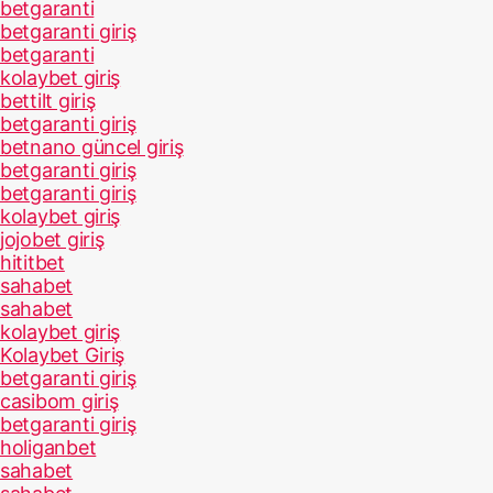
betgaranti
betgaranti giriş
betgaranti
kolaybet giriş
bettilt giriş
betgaranti giriş
betnano güncel giriş
betgaranti giriş
betgaranti giriş
kolaybet giriş
jojobet giriş
hititbet
sahabet
sahabet
kolaybet giriş
Kolaybet Giriş
betgaranti giriş
casibom giriş
betgaranti giriş
holiganbet
sahabet