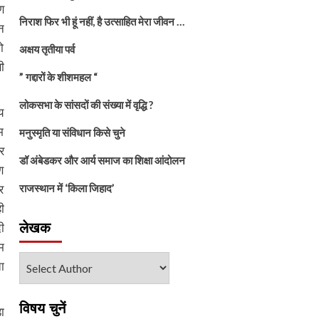
ण
निराश फिर भी हूं नहीं, है उत्साहित मेरा जीवन …
न
ो
अक्षय तृतीया पर्व
ी
” गद्दारों के शीशमहल “
लोकसभा के सांसदों की संख्या में वृद्धि ?
य
म
मनुस्मृति या संविधान किसे चुने
र
डॉ अंबेडकर और आर्य समाज का शिक्षा आंदोलन
ण
र
राजस्थान में ‘किला जिहाद’
ी
ी
लेखक
म
ा
विषय चुनें
ा