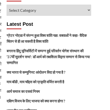
े
विषय
ट
चुनें
क
र
Latest Post
े
ग्रेटर नोएडा में संपन्न हुआ विश्व शांति यज्ञ: वक्ताओं ने कहा- वैदिक
ट
चिंतन से ही आ सकती है विश्व शांति
ं
ी
बनारस हिंदू यूनिवर्सिटी में सम्पन्न हुई परिवर्तन योगेश संस्थान की
स
’37वीं सुदर्शन सभा’: डॉ आर्य को तक्षशिला विद्वत्ता सम्मान से किया गया
सम्मानित
ी
त
क्या भारत से कम्युनिस्ट आंदोलन विदा हो गया है ?
ह
माय बॉडी , माय चॉइस को प्रकृति वर्जित करती है
फ
श
आर्य समाज का दसवां नियम
।
दक्षिण विजय के लिए भाजपा को क्या करना होगा ?