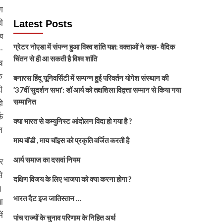
ग
ी
Latest Posts
ब
ग्रेटर नोएडा में संपन्न हुआ विश्व शांति यज्ञ: वक्ताओं ने कहा- वैदिक
-
चिंतन से ही आ सकती है विश्व शांति
च
ि
बनारस हिंदू यूनिवर्सिटी में सम्पन्न हुई परिवर्तन योगेश संस्थान की
ी
’37वीं सुदर्शन सभा’: डॉ आर्य को तक्षशिला विद्वत्ता सम्मान से किया गया
सम्मानित
ो
फ
क्या भारत से कम्युनिस्ट आंदोलन विदा हो गया है ?
न
माय बॉडी , माय चॉइस को प्रकृति वर्जित करती है
आर्य समाज का दसवां नियम
र
े
दक्षिण विजय के लिए भाजपा को क्या करना होगा ?
।
भारत दैट इज जातिस्तान …
ा
ं
पांच राज्यों के चुनाव परिणाम के निहित अर्थ