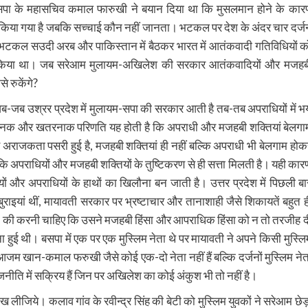
ा के महासचिव कमाल फारुखी ने बयान दिया था कि मुसलमान होने के कार
किया गया है जबकि सच्चाई कौन नहीं जानता। भटकल पर देश के अंदर चार दर्ज
 भटकल सउदी अरब और पाकिस्तान में बैठकर भारत में आतंकवादी गतिविधियों क
सित किया था। जब सरेआम मुलायम-अखिलेश की सरकार आतंकवादियों और मजहब
े रुकेंगे?
कि जब-जब उश्रर प्रदेश में मुलायम-सपा की सरकार आती है तब-तब अपराधियों में भ
 भयानक और खतरनाक परिणति यह होती है कि अपराधी और मजहबी शक्तियां बेलगा
रह से अराजकता पसरी हुई है, मजहबी शक्तियां ही नहीं बल्कि अपराधी भी बेलगाम होक
ै कि अपराधियों और मजहबी शक्तियों के तुष्टिकरण से ही सत्ता मिलती है। यही कार
 और अपराधियों के हाथों का खिलौना बन जाती है। उत्तर प्रदेश में पिछली बा
इयां थीं, मायावती सरकार पर भ्रष्टाचार और तानाशाही जैसे शिकायतें बहुत ह
ात की करनी चाहिए कि उसने मजहबी हिंसा और आपराधिक हिंसा को न तो तरजीह द
ुई थी। बसपा में एक पर एक मुस्लिम नेता थे पर मायावती ने अपने किसी मुस्लि
 आजम खान-कमाल फरुखी जैसे कोई एक-दो नेता नहीं हैं बल्कि दर्जनों मुस्लिम नेत
 राजनीति में सक्रिय हैं जिन पर अखिलेश का कोई अंकुश भी तो नहीं है।
लीजिये। कलाव गांव के रवीन्द्र सिंह की बेटी को मुस्लिम युवकों ने सरेआम छेड़