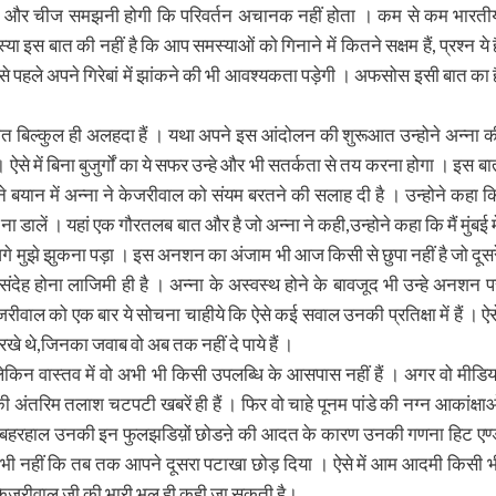
 एक और चीज समझनी होगी कि परिवर्तन अचानक नहीं होता । कम से कम भारती
इस बात की नहीं है कि आप समस्याओं को गिनाने में कितने सक्षम हैं, प्रश्न ये ह
से पहले अपने गिरेबां में झांकने की भी आवश्यकता पड़ेगी । अफसोस इसी बात का ह
त बिल्कुल ही अलहदा हैं । यथा अपने इस आंदोलन की शुरूआत उन्होने अन्ना क
ऐसे में बिना बुजुर्गों का ये सफर उन्हे और भी सतर्कता से तय करना होगा । इस बा
 बयान में अन्ना ने केजरीवाल को संयम बरतने की सलाह दी है । उन्होने कहा क
 डालें । यहां एक गौरतलब बात और है जो अन्ना ने कही,उन्होने कहा कि मैं मुंबई मे
मुझे झुकना पड़ा । इस अनशन का अंजाम भी आज किसी से छुपा नहीं है जो दूसर
ंदेह होना लाजिमी ही है । अन्ना के अस्वस्थ होने के बावजूद भी उन्हे अनशन प
रीवाल को एक बार ये सोचना चाहीये कि ऐसे कई सवाल उनकी प्रतिक्षा में हैं । ऐस
रखे थे,जिनका जवाब वो अब तक नहीं दे पाये हैं ।
 लेकिन वास्तव में वो अभी भी किसी उपलब्धि के आसपास नहीं हैं । अगर वो मीडिय
की अंतरिम तलाश चटपटी खबरें ही हैं । फिर वो चाहे पूनम पांडे की नग्न आकांक्षाओ
 हो । बहरहाल उनकी इन फुलझडिय़ों छोडऩे की आदत के कारण उनकी गणना हिट एण्
हुई भी नहीं कि तब तक आपने दूसरा पटाखा छोड़ दिया । ऐसे में आम आदमी किसी भ
ना केजरीवाल जी की भारी भूल ही कही जा सकती है।