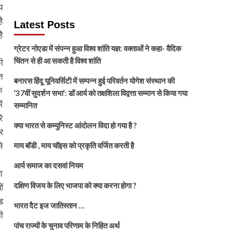
य
ै
Latest Posts
ै
ग्रेटर नोएडा में संपन्न हुआ विश्व शांति यज्ञ: वक्ताओं ने कहा- वैदिक
चिंतन से ही आ सकती है विश्व शांति
ी
त
बनारस हिंदू यूनिवर्सिटी में सम्पन्न हुई परिवर्तन योगेश संस्थान की
ि
’37वीं सुदर्शन सभा’: डॉ आर्य को तक्षशिला विद्वत्ता सम्मान से किया गया
ं
सम्मानित
े
क्या भारत से कम्युनिस्ट आंदोलन विदा हो गया है ?
र
े
माय बॉडी , माय चॉइस को प्रकृति वर्जित करती है
आर्य समाज का दसवां नियम
ा
दक्षिण विजय के लिए भाजपा को क्या करना होगा ?
ं
ड
भारत दैट इज जातिस्तान …
ी
पांच राज्यों के चुनाव परिणाम के निहित अर्थ