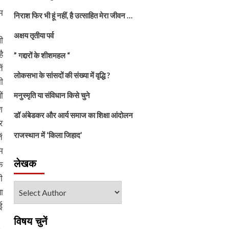
म
निराश फिर भी हूं नहीं, है उत्साहित मेरा जीवन …
अक्षय तृतीया पर्व
ी
है
” गद्दारों के शीशमहल “
ं
लोकसभा के सांसदों की संख्या में वृद्धि ?
ी
ं
मनुस्मृति या संविधान किसे चुने
श
डॉ अंबेडकर और आर्य समाज का शिक्षा आंदोलन
र
राजस्थान में ‘किला जिहाद’
ं
म
लेखक
क
ी
ा
ई
विषय चुनें